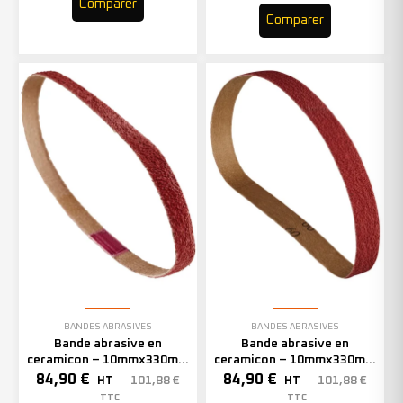
Comparer
Comparer
BANDES ABRASIVES
BANDES ABRASIVES
Bande abrasive en
Bande abrasive en
ceramicon – 10mmx330mm
ceramicon – 10mmx330mm
– Grain 60 – 333002 (x50)
– Grain 80 – 333003 (x50)
84,90
€
84,90
€
101,88
€
101,88
€
HT
HT
TTC
TTC