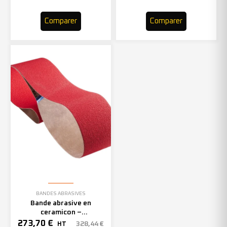
Comparer
Comparer
BANDES ABRASIVES
Bande abrasive en
ceramicon –
150mmx2000mm – Grain 40
273,70
€
328,44
€
HT