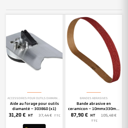
ACCESSOIRES POUR OUTILS DIAMANTÉS
BANDES ABRASIVES
Aide au forage pour outils
Bande abrasive en
diamanté – 303860 (x1)
ceramicon – 10mmx330mm
– Grain 40 – 333001 (x50)
31,20
€
87,90
€
37,44
€
105,48
€
HT
HT
TTC
TTC