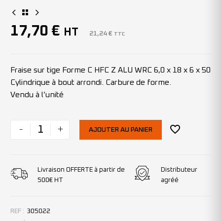
17,70
€
HT
21,24
€
TTC
Fraise sur tige Forme C HFC Z ALU WRC 6,0 x 18 x 6 x 50
Cylindrique à bout arrondi. Carbure de forme.
Vendu à l’unité
-
+
AJOUTER AU PANIER
Livraison OFFERTE à partir de
Distributeur
500€ HT
agréé
REF :
305022