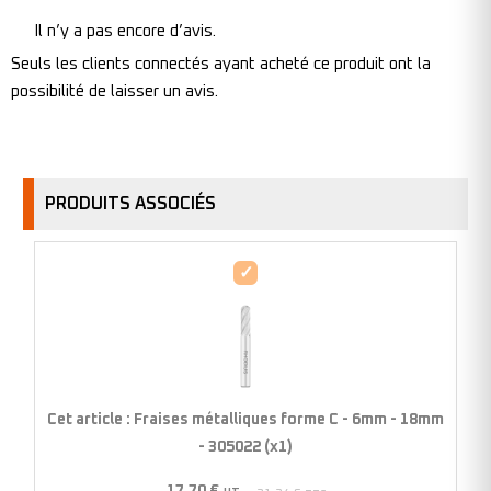
Il n’y a pas encore d’avis.
Seuls les clients connectés ayant acheté ce produit ont la
possibilité de laisser un avis.
PRODUITS ASSOCIÉS
Fraises
métalliques
forme
C
-
6mm
Cet article :
Fraises métalliques forme C - 6mm - 18mm
-
- 305022 (x1)
18mm