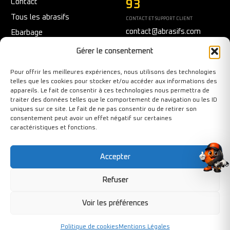
Contact
93
Tous les abrasifs
CONTACT ET SUPPORT CLIENT
contact@abrasifs.com
Ebarbage
Fraisage
Du Lundi au Vendredi
Gérer le consentement
9h/12h - 14h/17h
Meulage/Polissage
Pour offrir les meilleures expériences, nous utilisons des technologies
Nettoyage
telles que les cookies pour stocker et/ou accéder aux informations des
appareils. Le fait de consentir à ces technologies nous permettra de
Outils diamantés
traiter des données telles que le comportement de navigation ou les ID
Ponçage
uniques sur ce site. Le fait de ne pas consentir ou de retirer son
consentement peut avoir un effet négatif sur certaines
Sécurité au travail
caractéristiques et fonctions.
Tronçonnage
Accepter
Refuser
Copyright©BY-PIXCL 2026. Tous droits réservés.
Voir les préférences
Politique de cookies
Mentions Légales