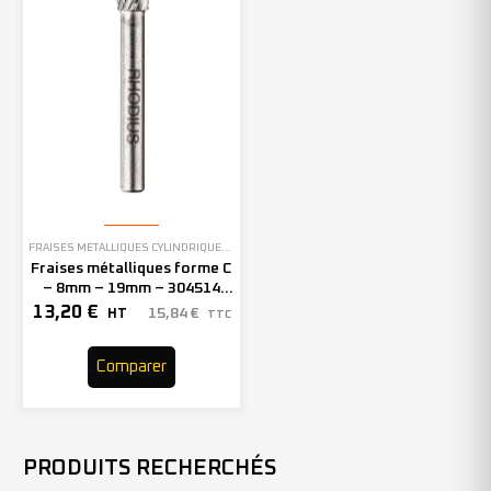
FRAISES MÉTALLIQUES CYLINDRIQUES À BOUT ARRONDI
Fraises métalliques forme C
– 8mm – 19mm – 304514
(x1)
13,20
€
15,84
€
HT
TTC
Comparer
PRODUITS RECHERCHÉS