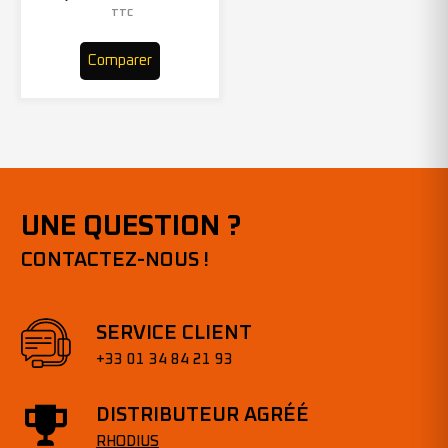
– 305969 (x10)
TTC
Comparer
UNE QUESTION ?
CONTACTEZ-NOUS !
SERVICE CLIENT
+33 01 34 84 21 93
DISTRIBUTEUR AGRÉÉ
RHODIUS