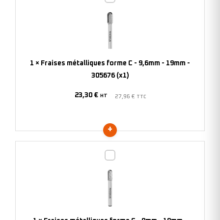
métalliques
forme
C
-
9,6mm
1
×
Fraises métalliques forme C - 9,6mm - 19mm -
-
305676 (x1)
19mm
23,30
€
-
HT
27,96
€
TTC
305676
(x1)
Fraises
métalliques
forme
C
-
8mm