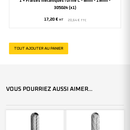
1
×
Fraises métalliques forme C - 8mm - 19mm -
-
305024 (x1)
19mm
17,20
€
-
HT
20,64
€
TTC
305024
(x1)
TOUT AJOUTER AU PANIER
VOUS POURRIEZ AUSSI AIMER...