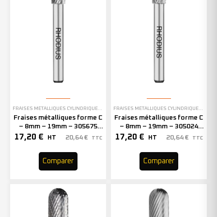
FRAISES MÉTALLIQUES CYLINDRIQUES À BOUT ARRONDI
FRAISES MÉTALLIQUES CYLINDRIQUES À BOUT ARRONDI
Fraises métalliques forme C
Fraises métalliques forme C
– 8mm – 19mm – 305675
– 8mm – 19mm – 305024
(x1)
(x1)
17,20
€
17,20
€
20,64
€
20,64
€
HT
HT
TTC
TTC
Comparer
Comparer