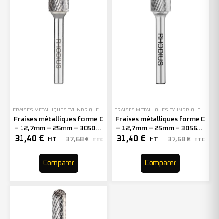
FRAISES MÉTALLIQUES CYLINDRIQUES À BOUT ARRONDI
FRAISES MÉTALLIQUES CYLINDRIQUES À BOUT ARRONDI
Fraises métalliques forme C
Fraises métalliques forme C
– 12,7mm – 25mm – 305028
– 12,7mm – 25mm – 305677
(x1)
(x1)
31,40
€
31,40
€
37,68
€
37,68
€
HT
HT
TTC
TTC
Comparer
Comparer