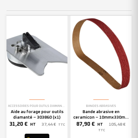
ACCESSOIRES POUR OUTILS DIAMANTÉS
BANDES ABRASIVES
Aide au forage pour outils
Bande abrasive en
diamanté – 303860 (x1)
ceramicon – 10mmx330mm
– Grain 40 – 333001 (x50)
31,20
€
87,90
€
37,44
€
105,48
€
HT
HT
TTC
TTC