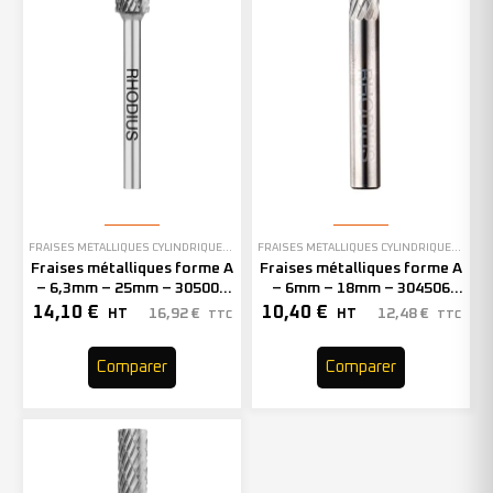
FRAISES MÉTALLIQUES CYLINDRIQUES SANS DENTURE EN BOUT
FRAISES MÉTALLIQUES CYLINDRIQUES SANS DENTURE EN BOUT
Fraises métalliques forme A
Fraises métalliques forme A
– 6,3mm – 25mm – 305001
– 6mm – 18mm – 304506
(x1)
(x1)
14,10
€
10,40
€
16,92
€
12,48
€
HT
HT
TTC
TTC
Comparer
Comparer