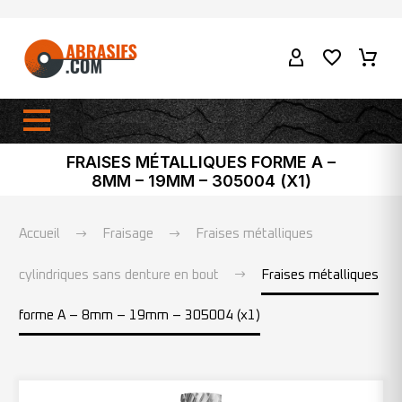
FRAISES MÉTALLIQUES FORME A –
8MM – 19MM – 305004 (X1)
Accueil
Fraisage
Fraises métalliques
cylindriques sans denture en bout
Fraises métalliques
forme A – 8mm – 19mm – 305004 (x1)