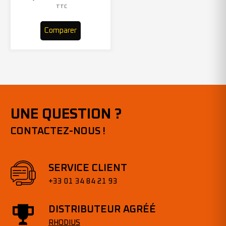
– 305969 (x10)
TTC
Comparer
UNE QUESTION ?
CONTACTEZ-NOUS !
SERVICE CLIENT
+33 01 34 84 21 93
DISTRIBUTEUR AGRÉÉ
RHODIUS