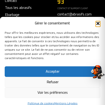
Contact
93
Tous les abrasifs
CONTACT ET SUPPORT CLIENT
contact@abrasifs.com
Ebarbage
Fraisage
Du Lundi au Vendredi
Gérer le consentement
9h/12h - 14h/17h
Meulage/Polissage
Pour offrir les meilleures expériences, nous utilisons des technologies
Nettoyage
telles que les cookies pour stocker et/ou accéder aux informations des
appareils. Le fait de consentir à ces technologies nous permettra de
Outils diamantés
traiter des données telles que le comportement de navigation ou les ID
Ponçage
uniques sur ce site. Le fait de ne pas consentir ou de retirer son
consentement peut avoir un effet négatif sur certaines
Sécurité au travail
caractéristiques et fonctions.
Tronçonnage
Accepter
Refuser
Copyright©BY-PIXCL 2026. Tous droits réservés.
Voir les préférences
Politique de cookies
Mentions Légales