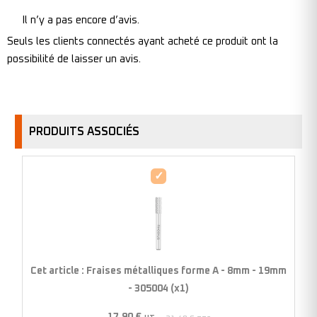
Il n’y a pas encore d’avis.
Seuls les clients connectés ayant acheté ce produit ont la
possibilité de laisser un avis.
PRODUITS ASSOCIÉS
Fraises
métalliques
forme
A
-
8mm
Cet article :
Fraises métalliques forme A - 8mm - 19mm
-
- 305004 (x1)
19mm