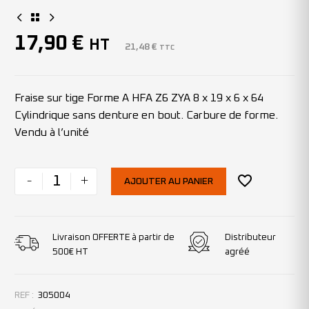
17,90
€
HT
21,48
€
TTC
Fraise sur tige Forme A HFA Z6 ZYA 8 x 19 x 6 x 64
Cylindrique sans denture en bout. Carbure de forme.
Vendu à l’unité
-
+
AJOUTER AU PANIER
Livraison OFFERTE à partir de
Distributeur
500€ HT
agréé
REF :
305004