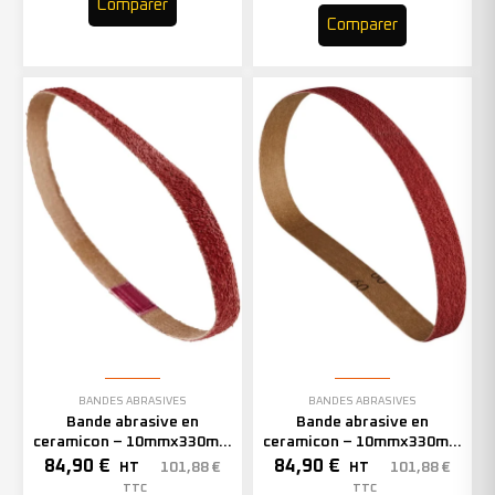
Comparer
Comparer
BANDES ABRASIVES
BANDES ABRASIVES
Bande abrasive en
Bande abrasive en
ceramicon – 10mmx330mm
ceramicon – 10mmx330mm
– Grain 60 – 333002 (x50)
– Grain 80 – 333003 (x50)
84,90
€
84,90
€
101,88
€
101,88
€
HT
HT
TTC
TTC