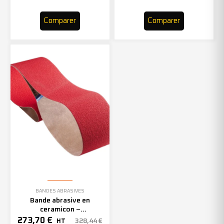
Comparer
Comparer
BANDES ABRASIVES
Bande abrasive en
ceramicon –
150mmx2000mm – Grain 40
273,70
€
328,44
€
HT