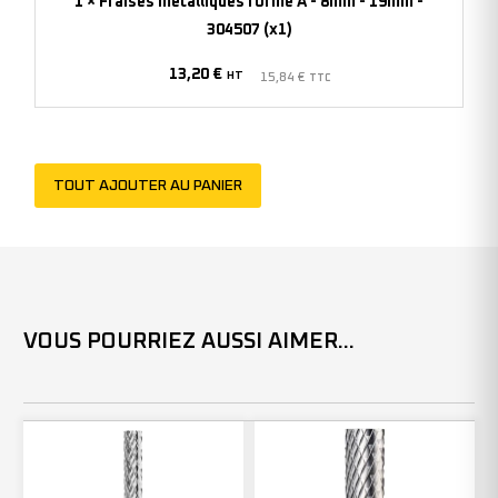
1
×
Fraises métalliques forme A - 8mm - 19mm -
-
304507 (x1)
19mm
13,20
€
-
HT
15,84
€
TTC
304507
(x1)
TOUT AJOUTER AU PANIER
VOUS POURRIEZ AUSSI AIMER...