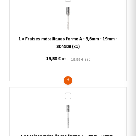
métalliques
forme
A
-
9,6mm
1
×
Fraises métalliques forme A - 9,6mm - 19mm -
-
304508 (x1)
19mm
15,80
€
-
HT
18,96
€
TTC
304508
(x1)
Fraises
métalliques
forme
A
-
8mm