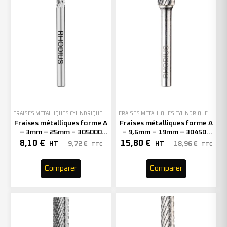
FRAISES MÉTALLIQUES CYLINDRIQUES SANS DENTURE EN BOUT
FRAISES MÉTALLIQUES CYLINDRIQUES SANS DENTURE EN BOUT
Fraises métalliques forme A
Fraises métalliques forme A
– 3mm – 25mm – 305000
– 9,6mm – 19mm – 304508
(x1)
(x1)
8,10
€
15,80
€
9,72
€
18,96
€
HT
HT
TTC
TTC
Comparer
Comparer