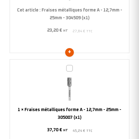
12,7mm
Cet article :
Fraises métalliques forme A - 12,7mm -
-
25mm - 304509 (x1)
25mm
23,20
€
-
HT
27,84
€
TTC
304509
(x1)
Fraises
métalliques
forme
A
-
12,7mm
1
×
Fraises métalliques forme A - 12,7mm - 25mm -
-
305007 (x1)
25mm
37,70
€
-
HT
45,24
€
TTC
305007