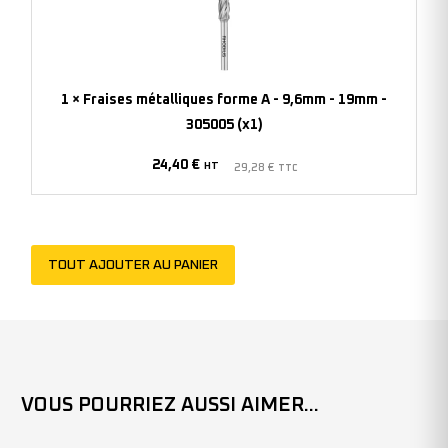
forme
A
-
9,6mm
1
×
Fraises métalliques forme A - 9,6mm - 19mm -
-
305005 (x1)
19mm
24,40
€
-
HT
29,28
€
TTC
305005
(x1)
TOUT AJOUTER AU PANIER
VOUS POURRIEZ AUSSI AIMER...