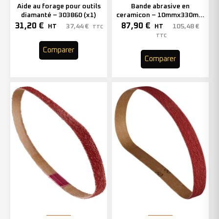
Aide au forage pour outils
Bande abrasive en
diamanté – 303860 (x1)
ceramicon – 10mmx330mm
– Grain 40 – 333001 (x50)
31,20
€
87,90
€
37,44
€
105,48
€
HT
HT
TTC
TTC
Comparer
Comparer