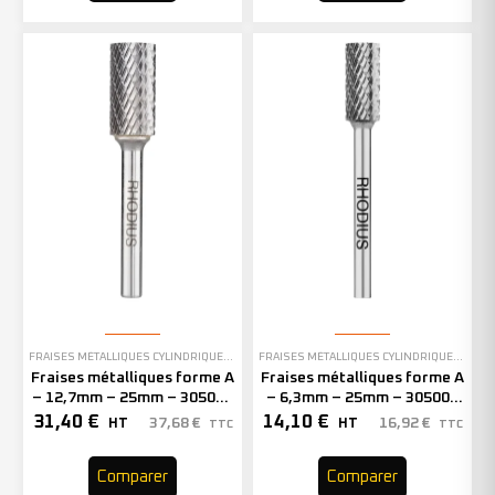
FRAISES MÉTALLIQUES CYLINDRIQUES SANS DENTURE EN BOUT
FRAISES MÉTALLIQUES CYLINDRIQUES SANS DENTURE EN BOUT
Fraises métalliques forme A
Fraises métalliques forme A
– 12,7mm – 25mm – 305008
– 6,3mm – 25mm – 305001
(x1)
(x1)
31,40
€
14,10
€
37,68
€
16,92
€
HT
HT
TTC
TTC
Comparer
Comparer