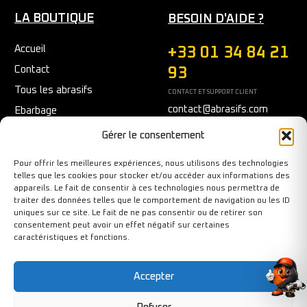
LA BOUTIQUE
BESOIN D'AIDE ?
Accueil
+33 01 34 84 21
Contact
93
Tous les abrasifs
CONTACT ET SUPPORT CLIENT
contact@abrasifs.com
Ebarbage
Fraisage
Du Lundi au Vendredi
Gérer le consentement
9h/12h - 14h/17h
Meulage/Polissage
Pour offrir les meilleures expériences, nous utilisons des technologies
Nettoyage
telles que les cookies pour stocker et/ou accéder aux informations des
appareils. Le fait de consentir à ces technologies nous permettra de
Outils diamantés
traiter des données telles que le comportement de navigation ou les ID
Ponçage
uniques sur ce site. Le fait de ne pas consentir ou de retirer son
consentement peut avoir un effet négatif sur certaines
Sécurité au travail
caractéristiques et fonctions.
Tronçonnage
Accepter