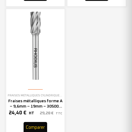
FRAISES MÉTALLIQUES CYLINDRIQUES SANS DENTURE EN BOUT
Fraises métalliques forme A
– 9,6mm – 19mm – 305005
(x1)
24,40
€
29,28
€
HT
TTC
Comparer