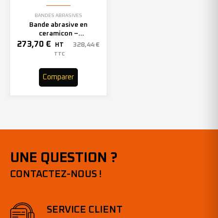
BANDES ABRASIVES
Bande abrasive en
ceramicon –
150mmx2000mm – Grain 40
273,70
€
328,44
€
HT
– 305969 (x10)
TTC
Comparer
UNE QUESTION ?
CONTACTEZ-NOUS !
SERVICE CLIENT