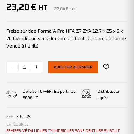
23,20
€
HT
27,84
€
TTC
Fraise sur tige Forme A Pro HFA Z7 ZYA 12,7 x 25 x 6 x
70 Cylindrique sans denture en bout. Carbure de forme.
Vendu à l’unité
-
+
AJOUTER AU PANIER
Livraison OFFERTE à partir de
Distributeur
500€ HT
agréé
REF :
304509
CATÉGORIES :
FRAISES MÉTALLIQUES CYLINDRIQUES SANS DENTURE EN BOUT