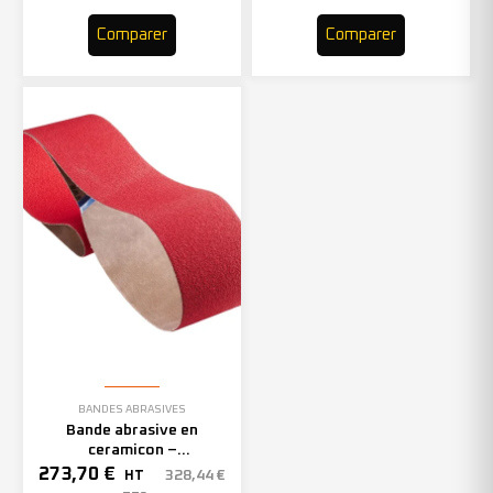
Comparer
Comparer
BANDES ABRASIVES
Bande abrasive en
ceramicon –
150mmx2000mm – Grain 40
273,70
€
328,44
€
HT
– 305969 (x10)