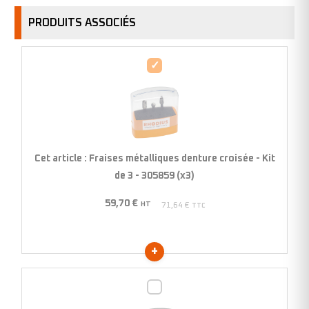
PRODUITS ASSOCIÉS
Fraises
métalliques
denture
croisée
-
Kit
Cet article :
Fraises métalliques denture croisée - Kit
de
de 3 - 305859 (x3)
3
59,70
€
-
HT
71,64
€
TTC
305859
(x3)
Fraises
métalliques