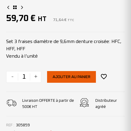
59,70
€
HT
71,64
€
TTC
Set 3 fraises diamètre de 9,6mm denture croisée: HFC,
HFF, HFF
Vendu à l’unité
-
+
AJOUTER AU PANIER
Livraison OFFERTE à partir de
Distributeur
500€ HT
agréé
REF :
305859