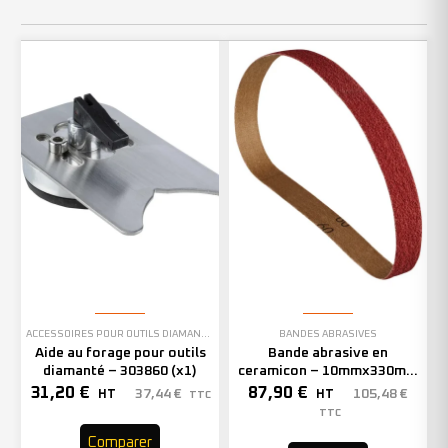
ACCESSOIRES POUR OUTILS DIAMANTÉS
BANDES ABRASIVES
Aide au forage pour outils
Bande abrasive en
diamanté – 303860 (x1)
ceramicon – 10mmx330mm
– Grain 40 – 333001 (x50)
31,20
€
87,90
€
37,44
€
105,48
€
HT
HT
TTC
TTC
Comparer