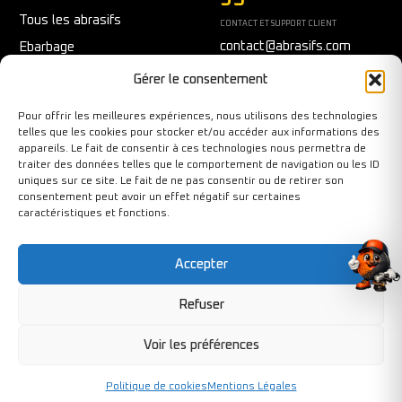
Tous les abrasifs
CONTACT ET SUPPORT CLIENT
contact@abrasifs.com
Ebarbage
Fraisage
Du Lundi au Vendredi
Gérer le consentement
9h/12h - 14h/17h
Meulage/Polissage
Pour offrir les meilleures expériences, nous utilisons des technologies
Nettoyage
telles que les cookies pour stocker et/ou accéder aux informations des
appareils. Le fait de consentir à ces technologies nous permettra de
Outils diamantés
traiter des données telles que le comportement de navigation ou les ID
Ponçage
uniques sur ce site. Le fait de ne pas consentir ou de retirer son
consentement peut avoir un effet négatif sur certaines
Sécurité au travail
caractéristiques et fonctions.
Tronçonnage
Accepter
Refuser
Copyright©BY-PIXCL 2026. Tous droits réservés.
Voir les préférences
Politique de cookies
Mentions Légales