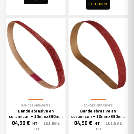
Comparer
BANDES ABRASIVES
BANDES ABRASIVES
Bande abrasive en
Bande abrasive en
ceramicon – 10mmx330mm
ceramicon – 10mmx330mm
– Grain 60 – 333002 (x50)
– Grain 80 – 333003 (x50)
84,90
€
84,90
€
101,88
€
101,88
€
HT
HT
TTC
TTC