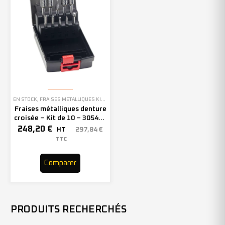
EN STOCK
,
FRAISES MÉTALLIQUES KIT PLUSIEURS FORMES
Fraises métalliques denture
croisée – Kit de 10 – 305484
(x1)
248,20
€
297,84
€
HT
TTC
Comparer
PRODUITS RECHERCHÉS