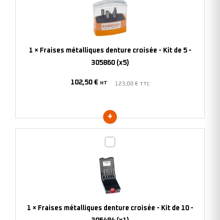
denture
croisée
-
Kit
1
×
Fraises métalliques denture croisée - Kit de 5 -
de
305860 (x5)
5
102,50
€
-
HT
123,00
€
TTC
305860
(x5)
Fraises
métalliques
denture
croisée
-
Kit
1
×
Fraises métalliques denture croisée - Kit de 10 -
de