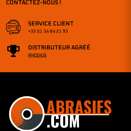
CONTACTEZ-NOUS !
SERVICE CLIENT
+33 01 34 84 21 93
DISTRIBUTEUR AGRÉÉ
RHODIUS