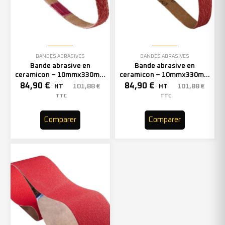
BANDES ABRASIVES
BANDES ABRASIVES
Bande abrasive en
Bande abrasive en
ceramicon – 10mmx330mm
ceramicon – 10mmx330mm
– Grain 60 – 333002 (x50)
– Grain 80 – 333003 (x50)
84,90
€
84,90
€
101,88
€
101,88
€
HT
HT
TTC
TTC
Comparer
Comparer