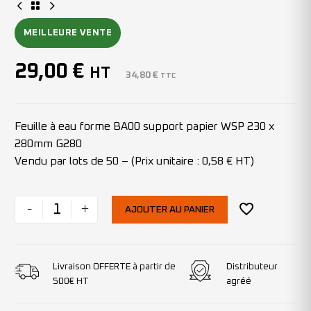
MEILLEURE VENTE
29,00
€
HT
34,80
€
TTC
Feuille à eau forme BA00 support papier WSP 230 x
280mm G280
Vendu par lots de 50 – (Prix unitaire : 0,58 € HT)
-
+
AJOUTER AU PANIER
Livraison OFFERTE à partir de
Distributeur
500€ HT
agréé