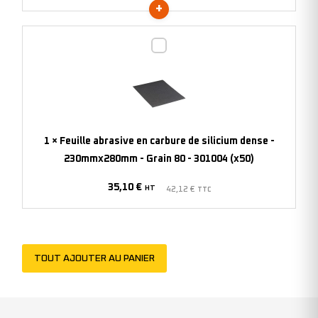
305366
(x10)
Feuille
abrasive
en
carbure
de
silicium
1
×
Feuille abrasive en carbure de silicium dense -
dense
230mmx280mm - Grain 80 - 301004 (x50)
-
35,10
€
230mmx280mm
HT
42,12
€
TTC
-
Grain
80
TOUT AJOUTER AU PANIER
-
301004
(x50)