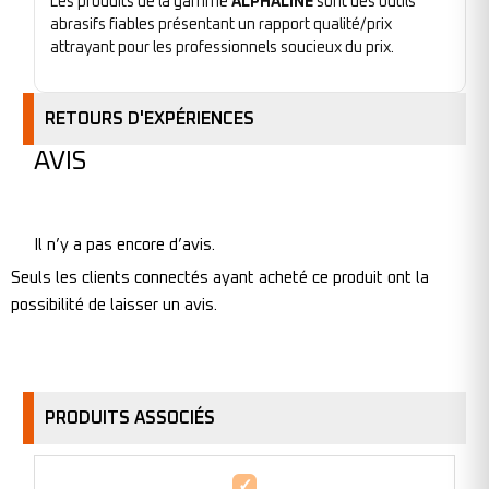
Les produits de la gamme
ALPHALINE
sont des outils
abrasifs fiables présentant un rapport qualité/prix
attrayant pour les professionnels soucieux du prix.
RETOURS D'EXPÉRIENCES
AVIS
Il n’y a pas encore d’avis.
Seuls les clients connectés ayant acheté ce produit ont la
possibilité de laisser un avis.
PRODUITS ASSOCIÉS
Feuille