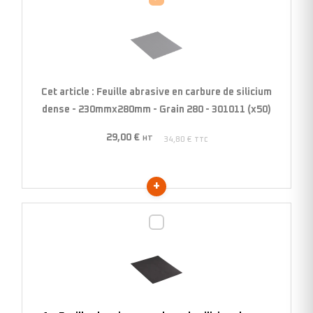
abrasive
en
carbure
de
silicium
Cet article :
Feuille abrasive en carbure de silicium
dense
dense - 230mmx280mm - Grain 280 - 301011 (x50)
-
29,00
€
230mmx280mm
HT
34,80
€
TTC
-
Grain
280
-
Feuille
301011
abrasive
(x50)
en
carbure
de
silicium