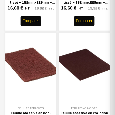
tissé – 152mmx229mm –
tissé – 152mmx229mm –
Grain extra-fin – 305369
Grain très fin – 305368 (x10)
16,60
€
16,60
€
19,92
€
19,92
€
HT
HT
TTC
TTC
(x10)
Comparer
Comparer
FEUILLES ABRASIVES
FEUILLES ABRASIVES
Feuille abrasive en non-
Feuille abrasive en corindon