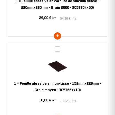
1
×
Feuille abrasive en carbure de silicium dense -
dense
230mmx280mm - Grain 2000 - 305990 (x50)
-
29,00
€
230mmx280mm
HT
34,80
€
TTC
-
Grain
2000
-
Feuille
305990
abrasive
(x50)
en
non-
tissé
-
1
×
Feuille abrasive en non-tissé - 152mmx229mm -
152mmx229mm
Grain moyen - 305366 (x10)
-
16,60
€
Grain
HT
19,92
€
TTC
moyen
-