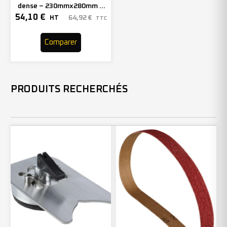
dense – 230mmx280mm –
Grain 80 – 300886 (x50)
54,10
€
64,92
€
HT
TTC
Comparer
PRODUITS RECHERCHÉS