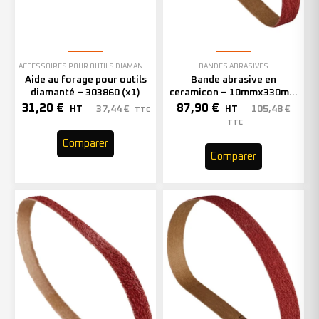
ACCESSOIRES POUR OUTILS DIAMANTÉS
BANDES ABRASIVES
Aide au forage pour outils
Bande abrasive en
diamanté – 303860 (x1)
ceramicon – 10mmx330mm
– Grain 40 – 333001 (x50)
31,20
€
87,90
€
37,44
€
105,48
€
HT
HT
TTC
TTC
Comparer
Comparer