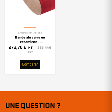
BANDES ABRASIVES
Bande abrasive en
ceramicon –
150mmx2000mm – Grain 40
273,70
€
328,44
€
HT
– 305969 (x10)
TTC
Comparer
UNE QUESTION ?