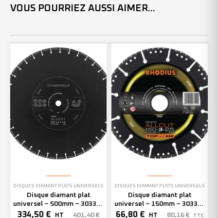
VOUS POURRIEZ AUSSI AIMER...
DISQUES DIAMANT PLATS UNIVERSELS
DISQUES DIAMANT PLATS UNIVERSELS
Disque diamant plat
Disque diamant plat
universel – 500mm – 303370
universel – 150mm – 303389
(x1)
(x1)
334,50
€
66,80
€
401,40
€
80,16
€
HT
HT
TTC