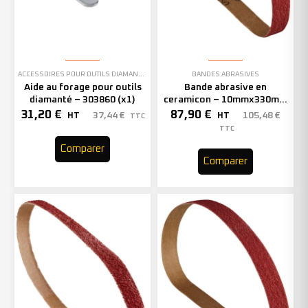
ACCESSOIRES POUR OUTILS DIAMANTÉS
BANDES ABRASIVES
Aide au forage pour outils
Bande abrasive en
diamanté – 303860 (x1)
ceramicon – 10mmx330mm
– Grain 40 – 333001 (x50)
31,20
€
87,90
€
37,44
€
105,48
€
HT
HT
TTC
TTC
Comparer
Comparer