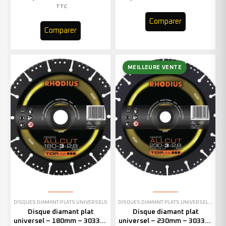
TTC
Comparer
Comparer
MEILLEURE VENTE
DISQUES DIAMANT PLATS UNIVERSELS
DISQUES DIAMANT PLATS UNIVERSELS
,
EN 
Disque diamant plat
Disque diamant plat
universel – 180mm – 303390
universel – 230mm – 303391