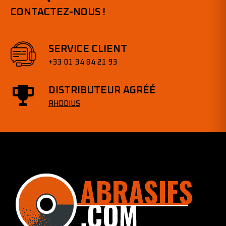
CONTACTEZ-NOUS !
SERVICE CLIENT
+33 01 34 84 21 93
DISTRIBUTEUR AGRÉÉ
RHODIUS