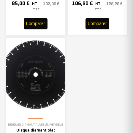
(x1)
(x1)
85,00
€
106,90
€
102,00
€
128,28
€
HT
HT
TTC
TTC
Comparer
Comparer
DISQUES DIAMANT PLATS UNIVERSELS
Disque diamant plat