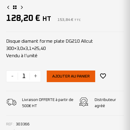
128,20
€
HT
153,84
€
TTC
Disque diamant forme plate DG210 Allcut
300×3,0x3,1×25,40
Vendu à l’unité
-
+
AJOUTER AU PANIER
Livraison OFFERTE à partir de
Distributeur
500€ HT
agréé
REF :
303366