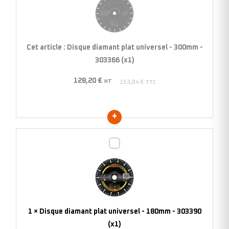
plat
universel
-
300mm
Cet article :
Disque diamant plat universel - 300mm -
-
303366 (x1)
303366
128,20
€
(x1)
HT
153,84
€
TTC
Disque
diamant
plat
universel
-
180mm
1
×
Disque diamant plat universel - 180mm - 303390
-
(x1)