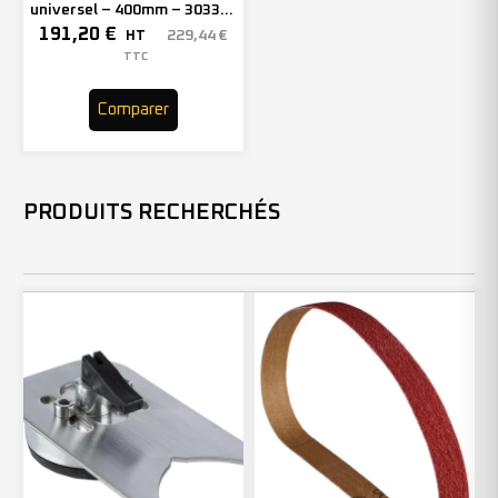
universel – 400mm – 303369
(x1)
191,20
€
229,44
€
HT
TTC
Comparer
PRODUITS RECHERCHÉS