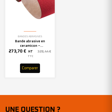
BANDES ABRASIVES
Bande abrasive en
ceramicon –
150mmx2000mm – Grain 40
273,70
€
328,44
€
HT
– 305969 (x10)
TTC
Comparer
UNE QUESTION ?