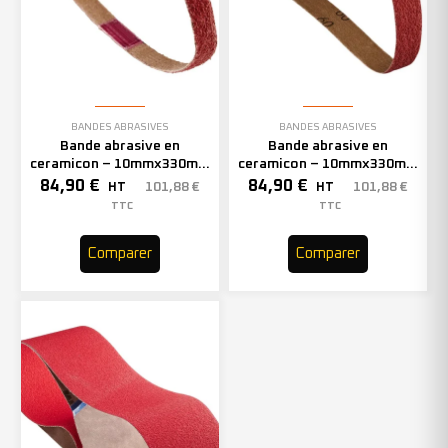
BANDES ABRASIVES
BANDES ABRASIVES
Bande abrasive en
Bande abrasive en
ceramicon – 10mmx330mm
ceramicon – 10mmx330mm
– Grain 60 – 333002 (x50)
– Grain 80 – 333003 (x50)
84,90
€
84,90
€
101,88
€
101,88
€
HT
HT
TTC
TTC
Comparer
Comparer