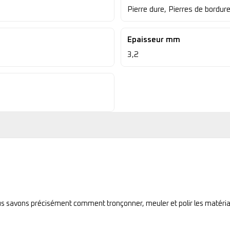
Pierre dure, Pierres de bordur
Epaisseur mm
3,2
ous savons précisément comment tronçonner, meuler et polir les matéria