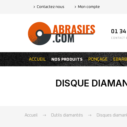
Contactez nous
Mon compte
01 34
CONTACT E
ACCUEIL
NOS PRODUITS
PONÇAGE
EBARB
DISQUE DIAMAN
Accueil
Outils diamantés
Disques diamant