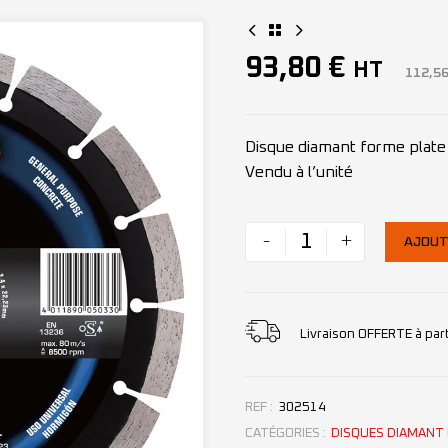
93,80
€
HT
112,5
Disque diamant forme plat
Vendu à l’unité
-
+
AJOUT
Livraison OFFERTE à par
REF :
302514
CATÉGORIES :
DISQUES DIAMANT