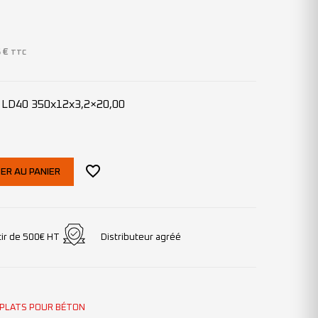
6
€
TTC
e LD40 350x12x3,2×20,00
ER AU PANIER
tir de 500€ HT
Distributeur agréé
 PLATS POUR BÉTON