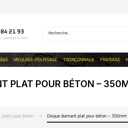
 84 21 93
T SUPPORT CLIENT
AGE
MEULAGE-POLISSAGE
TRONÇONNAGE
FRAISAGE
T PLAT POUR BÉTON – 350MM
 plats pour béton
Disque diamant plat pour béton – 350mm