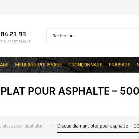
 84 21 93
T SUPPORT CLIENT
AGE
MEULAGE-POLISSAGE
TRONÇONNAGE
FRAISAGE
PLAT POUR ASPHALTE – 500
 plats pour asphalte
Disque diamant plat pour asphalte – 