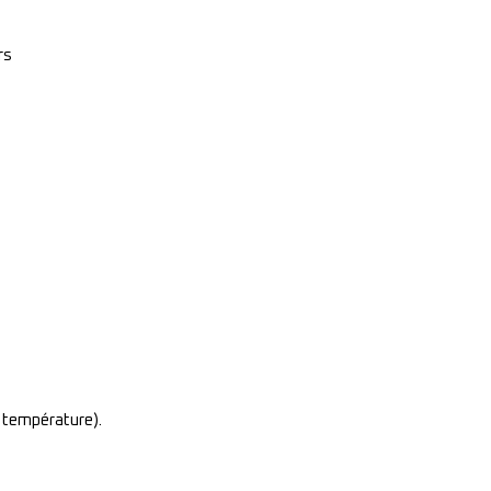
rs
 température).