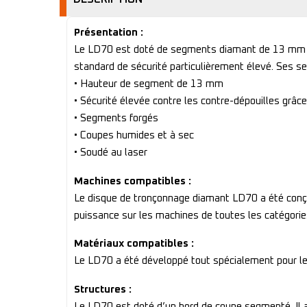
Présentation :
Le LD70 est doté de segments diamant de 13 mm de h
standard de sécurité particulièrement élevé. Ses s
• Hauteur de segment de 13 mm
• Sécurité élevée contre les contre-dépouilles grâ
• Segments forgés
• Coupes humides et à sec
• Soudé au laser
Machines compatibles :
Le disque de tronçonnage diamant LD70 a été conçu 
puissance sur les machines de toutes les catégorie
Matériaux compatibles :
Le LD70 a été développé tout spécialement pour le 
Structures :
Le LD70 est doté d’un bord de coupe segmenté. Il a