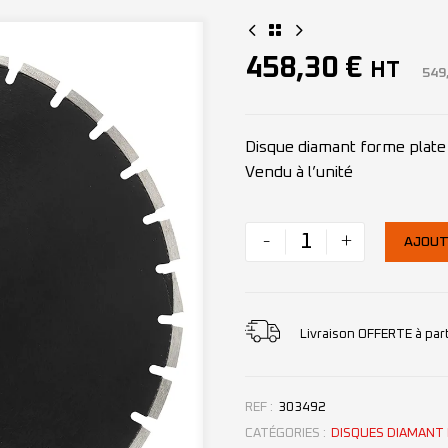
458,30
€
HT
549
Disque diamant forme plat
Vendu à l’unité
-
+
AJOUT
Livraison OFFERTE à par
REF :
303492
CATÉGORIES :
DISQUES DIAMANT