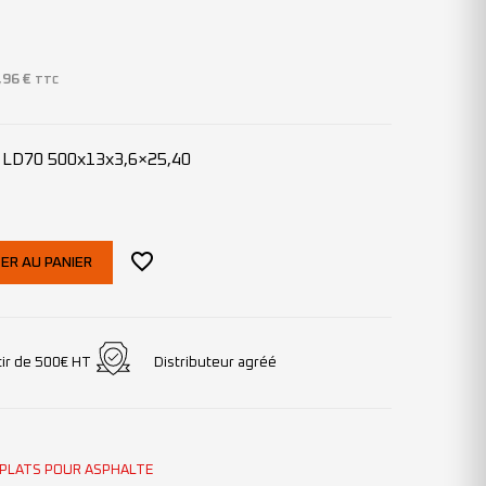
,96
€
TTC
e LD70 500x13x3,6×25,40
ER AU PANIER
tir de 500€ HT
Distributeur agréé
 PLATS POUR ASPHALTE