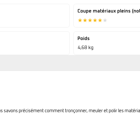
Coupe matériaux pleins (no
★
★
★
★
★
★
Poids
4,68 kg
ous savons précisément comment tronçonner, meuler et polir les matéria