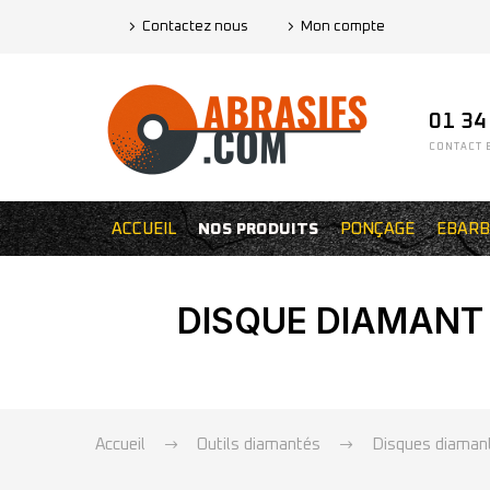
Contactez nous
Mon compte
01 34
CONTACT E
ACCUEIL
NOS PRODUITS
PONÇAGE
EBARB
DISQUE DIAMANT 
Accueil
Outils diamantés
Disques diamant