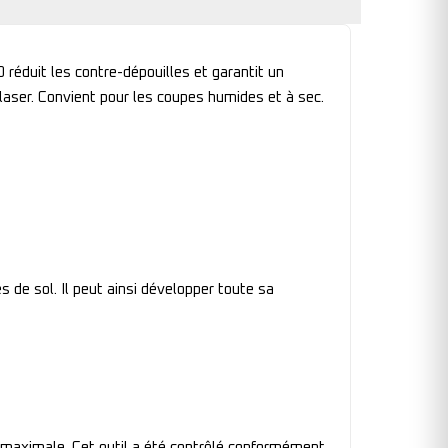
éduit les contre-dépouilles et garantit un
aser. Convient pour les coupes humides et à sec.
 de sol. Il peut ainsi développer toute sa
e maximale. Cet outil a été contrôlé conformément