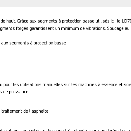
aut. Grâce aux segments à protection basse utilisés ici, le LD70 r
egments forgés garantissent un minimum de vibrations. Soudage au l
ce aux segments à protection basse
pour les utilisations manuelles sur les machines à essence et scies
s de puissance.
traitement de l’asphalte.
tteint ainsi une vitesse de coupe très élevée avec une durée de vi