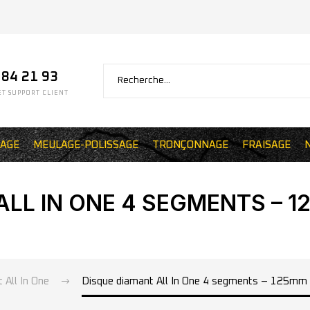
 84 21 93
T SUPPORT CLIENT
AGE
MEULAGE-POLISSAGE
TRONÇONNAGE
FRAISAGE
LL IN ONE 4 SEGMENTS – 12
 All In One
Disque diamant All In One 4 segments – 125mm