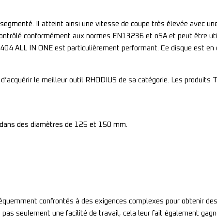
egmenté. Il atteint ainsi une vitesse de coupe très élevée avec u
 contrôlé conformément aux normes EN13236 et oSA et peut être utili
D404 ALL IN ONE est particulièrement performant. Ce disque est en 
 d’acquérir le meilleur outil RHODIUS de sa catégorie. Les produits
s dans des diamètres de 125 et 150 mm.
 fréquemment confrontés à des exigences complexes pour obtenir des 
 pas seulement une facilité de travail, cela leur fait également gag