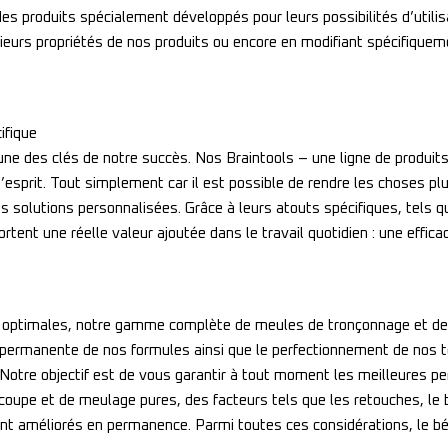
es produits spécialement développés pour leurs possibilités d’utilisa
sieurs propriétés de nos produits ou encore en modifiant spécifiquem
ifique
ne des clés de notre succès. Nos Braintools – une ligne de produits
esprit. Tout simplement car il est possible de rendre les choses plu
olutions personnalisées. Grâce à leurs atouts spécifiques, tels que 
rtent une réelle valeur ajoutée dans le travail quotidien : une effic
s optimales, notre gamme complète de meules de tronçonnage et de 
 permanente de nos formules ainsi que le perfectionnement de nos 
. Notre objectif est de vous garantir à tout moment les meilleures
oupe et de meulage pures, des facteurs tels que les retouches, le br
ent améliorés en permanence. Parmi toutes ces considérations, le b