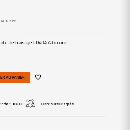
,40
€
TTC
ité de fraisage LD404 All in one
ER AU PANIER
tir de 500€ HT
Distributeur agréé