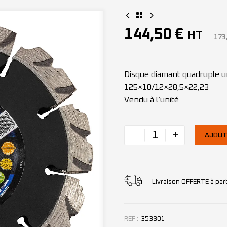
144,50
€
HT
173
Disque diamant quadruple un
125×10/12×28,5×22,23
Vendu à l’unité
-
+
AJOUT
Livraison OFFERTE à par
REF :
353301