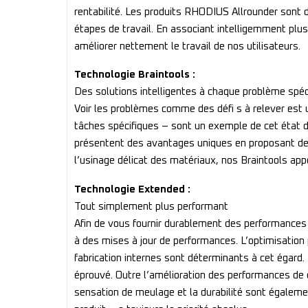
rentabilité. Les produits RHODIUS Allrounder sont d
étapes de travail. En associant intelligemment plu
améliorer nettement le travail de nos utilisateurs.
Technologie Braintools :
Des solutions intelligentes à chaque problème spéc
Voir les problèmes comme des défi s à relever est u
tâches spécifiques – sont un exemple de cet état d’
présentent des avantages uniques en proposant des s
l’usinage délicat des matériaux, nos Braintools appo
Technologie Extended :
Tout simplement plus performant
Afin de vous fournir durablement des performance
à des mises à jour de performances. L’optimisation
fabrication internes sont déterminants à cet égard
éprouvé. Outre l’amélioration des performances de c
sensation de meulage et la durabilité sont égalem