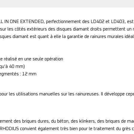
LL IN ONE EXTENDED, perfectionnement des LD402 et LD403, est pa
sur les côtés extérieurs des disques diamant droits permettent un r
sques diamant est quant à elle la garantie de rainures murales idéa
e réalisé en une seule opération
usqu’à 40 mm)
segmentés : 12 mm
r les utilisations manuelles sur les rainureuses. Il développe cep
ent des briques dures, du béton, des klinkers, des briques de marbre
de RHODIUS convient également très bien pour le traitement du grès ca