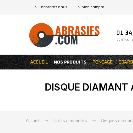
Contactez nous
Mon compte
01 34
CONTACT E
ACCUEIL
NOS PRODUITS
PONÇAGE
EBARB
DISQUE DIAMANT A
Accueil
Outils diamantés
Disques diamant