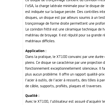
Ce disque de tronçonnage contient du corindon frit
l’oSA, la charge latérale minimale pour le disque d
est indiquée sur la bague percée. Des contrôles int
disques, un disque est par ailleurs soumis à un test 
tronçonnage de forme droite permettent une profon
Le corindon fritté est une céramique technique de
matériau de broyage. Il est réputé pour sa grande rés
matériaux difficiles.
Application :
Dans la pratique, le XT100 convainc par une durée 
pleins. Ce disque se caractérise par une projection d
fonctionnement exceptionnellement silencieux. Il fac
plus aucun problème. Il offre un rapport qualité-pri
l’acier à outils, de l’acier à ressorts, des tôles à pa
de câble, supports, profilés, plaques et traverses.
Qualité :
Avec le XT100, l’utilisateur est assuré d’acquérir