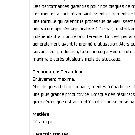
Des performances garanties pour nos disques de t
Les meules à liant résine vieillissent et perden
une formule qui ralentit le processus de vieilliss
une valeur ajoutée significative à l’achat, le stoc
indépendant a montré la différence : Un test par an
généralement avant la première utilisation. Alors q
suivant leur production, la technologie HydroProtec
maximale après plusieurs mois de stockage.
Technologie Ceramicon :
Enlèvement maximal
Nos disques de tronçonnage, meules à ébarber et di
une plus grande productivité. Lorsque des résulta
grain céramique est auto-affûtant et ne se brise p
Matière
Céramique
Caractéristiques