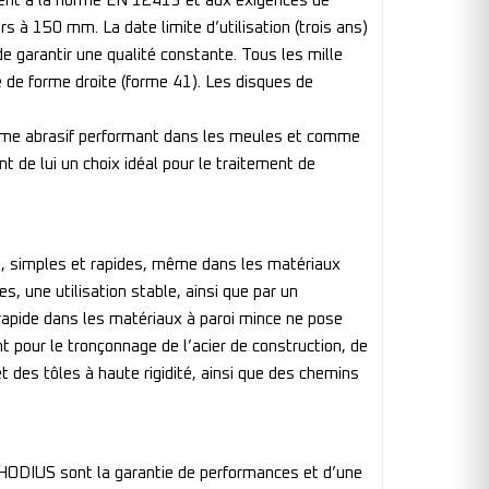
ément à la norme EN 12413 et aux exigences de
s à 150 mm. La date limite d’utilisation (trois ans)
e garantir une qualité constante. Tous les mille
que de forme droite (forme 41). Les disques de
comme abrasif performant dans les meules et comme
nt de lui un choix idéal pour le traitement de
es, simples et rapides, même dans les matériaux
es, une utilisation stable, ainsi que par un
t rapide dans les matériaux à paroi mince ne pose
t pour le tronçonnage de l’acier de construction, de
é et des tôles à haute rigidité, ainsi que des chemins
 RHODIUS sont la garantie de performances et d’une