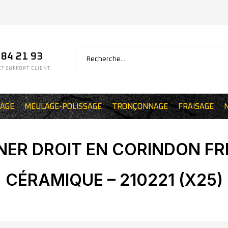
 84 21 93
T SUPPORT CLIENT
AGE
MEULAGE-POLISSAGE
TRONÇONNAGE
FRAISAGE
ER DROIT EN CORINDON FRIT
CÉRAMIQUE – 210221 (X25)