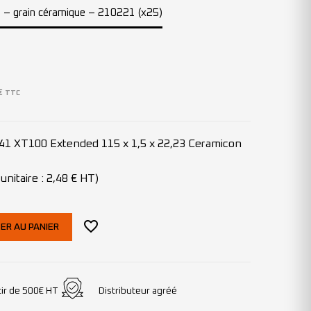
m – grain céramique – 210221 (x25)
€
TTC
41 XT100 Extended 115 x 1,5 x 22,23 Ceramicon
unitaire : 2,48 € HT)
ER AU PANIER
tir de 500€ HT
Distributeur agréé