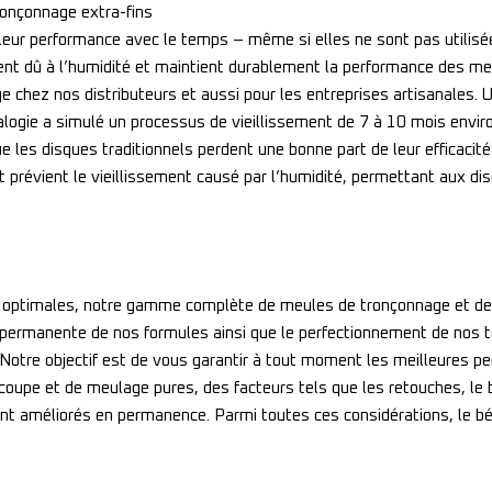
ronçonnage extra-fins
t de leur performance avec le temps – même si elles ne sont pas u
ement dû à l’humidité et maintient durablement la performance des 
kage chez nos distributeurs et aussi pour les entreprises artisanale
alogie a simulé un processus de vieillissement de 7 à 10 mois enviro
ue les disques traditionnels perdent une bonne part de leur efficac
t prévient le vieillissement causé par l’humidité, permettant aux di
s optimales, notre gamme complète de meules de tronçonnage et de 
 permanente de nos formules ainsi que le perfectionnement de nos 
. Notre objectif est de vous garantir à tout moment les meilleures
oupe et de meulage pures, des facteurs tels que les retouches, le br
ent améliorés en permanence. Parmi toutes ces considérations, le b