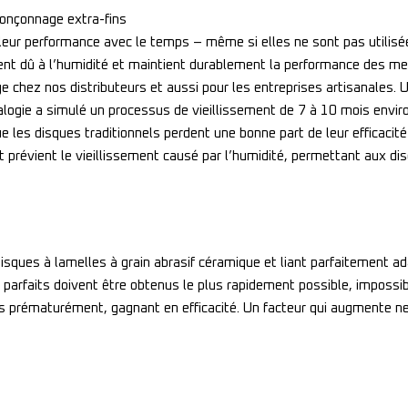
ronçonnage extra-fins
t de leur performance avec le temps – même si elles ne sont pas u
ement dû à l’humidité et maintient durablement la performance des 
kage chez nos distributeurs et aussi pour les entreprises artisanale
alogie a simulé un processus de vieillissement de 7 à 10 mois enviro
ue les disques traditionnels perdent une bonne part de leur efficac
t prévient le vieillissement causé par l’humidité, permettant aux di
sques à lamelles à grain abrasif céramique et liant parfaitement a
ts parfaits doivent être obtenus le plus rapidement possible, impo
as prématurément, gagnant en efficacité. Un facteur qui augmente ne