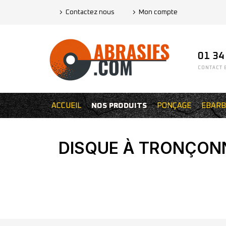
Contactez nous
Mon compte
01 34
CONTACT E
ACCUEIL
NOS PRODUITS
PONÇAGE
EBARB
DISQUE À TRONÇONN