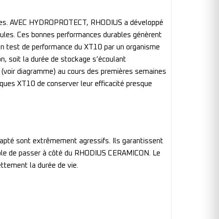
tilisées. AVEC HYDROPROTECT, RHODIUS a développé
meules. Ces bonnes performances durables génèrent
s. Un test de performance du XT10 par un organisme
n, soit la durée de stockage s’écoulant
ité (voir diagramme) au cours des premières semaines
sques XT10 de conserver leur efficacité presque
dapté sont extrêmement agressifs. Ils garantissent
ssible de passer à côté du RHODIUS CERAMICON. Le
ttement la durée de vie.