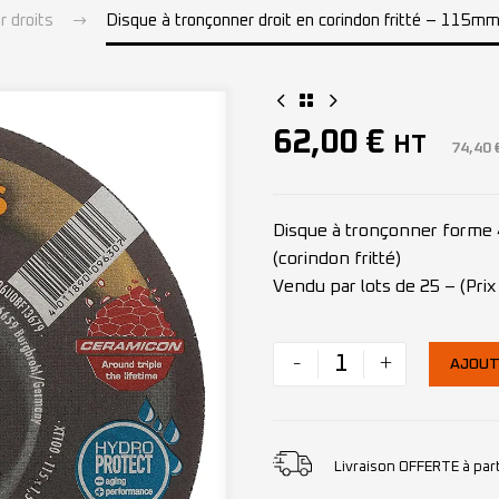
r droits
Disque à tronçonner droit en corindon fritté – 115m
62,00
€
HT
74,40
Disque à tronçonner forme 
(corindon fritté)
Vendu par lots de 25 – (Prix 
-
+
AJOUT
Livraison OFFERTE à par