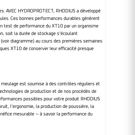
tilisées. AVEC HYDROPROTECT, RHODIUS a développé
meules. Ces bonnes performances durables génèrent
s. Un test de performance du XT10 par un organisme
n, soit la durée de stockage s’écoulant
ité (voir diagramme) au cours des premières semaines
sques XT10 de conserver leur efficacité presque
meulage est soumise à des contrôles réguliers et
technologies de production et de nos procédés de
 performances possibles pour votre produit RHODIUS
uit, l’ergonomie, la production de poussière, la
énéfice mesurable – à savoir la performance du