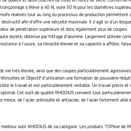
té de qualité et deux couches de tissu en fibres de verre. Conform
e tronçonnage s’élève à 40 N, voire 50 N pour les diamètres supérieur
ensifs réalisés tout au long du processus de production permettent d
destructif afin d’offrir une sécurité maximale. Il s’agit ici d’un dis
deur de pénétration supérieure et donc également plus de coupes.
 haute dureté, obtenue par frittage d’alumine. Largement utilisée 
istance à l’usure, sa ténacité élevée et sa capacité à affûter, faisa
de vie très élevée, ainsi que des coupes particulièrement agressiv
’étincelles et Objectif d’utilisation une formation de poussière réduit
ilite le travail et est particulièrement rentable. Un travail précis e
x optimal. Cet outil de qualité RHODIUS convient tout particulièremen
roi mince, de l’acier antirouille et antiacide, de l’acier fortement alli
 le meilleur outil RHODIUS de sa catégorie. Les produits TOPline de