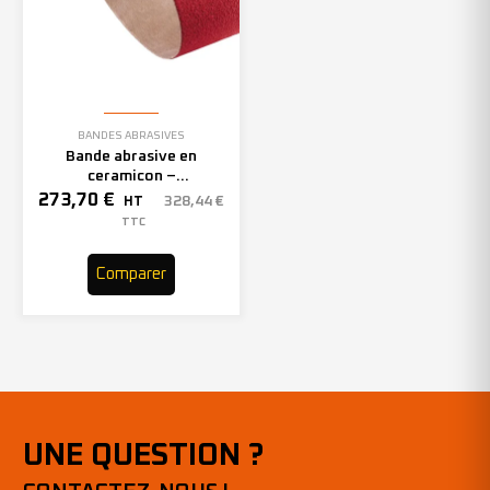
BANDES ABRASIVES
Bande abrasive en
ceramicon –
150mmx2000mm – Grain 40
273,70
€
328,44
€
HT
– 305969 (x10)
TTC
Comparer
UNE QUESTION ?