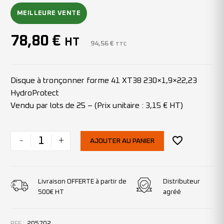
MEILLEURE VENTE
78,80
€
HT
94,56
€
TTC
Disque à tronçonner forme 41 XT38 230×1,9×22,23
HydroProtect
Vendu par lots de 25 – (Prix unitaire : 3,15 € HT)
-
+
AJOUTER AU PANIER
Livraison OFFERTE à partir de
Distributeur
500€ HT
agréé
REF :
205702