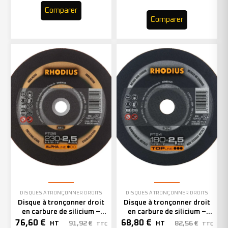
Comparer
Comparer
DISQUES À TRONÇONNER DROITS
DISQUES À TRONÇONNER DROITS
Disque à tronçonner droit
Disque à tronçonner droit
en carbure de silicium –
en carbure de silicium –
230mm – 208727 (x25)
180mm – 201048 (x25)
76,60
€
68,80
€
91,92
€
82,56
€
HT
HT
TTC
TTC