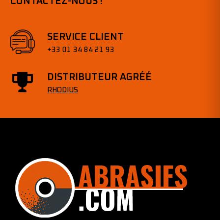
CONTACTEZ-NOUS !
SERVICE CLIENT
+33 01 34 84 21 93
DISTRIBUTEUR AGRÉÉ
RHODIUS