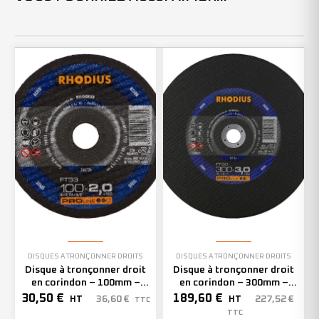
DISQUES À TRONÇONNER DROITS
DISQUES À TRONÇONNER DROITS
Disque à tronçonner droit
Disque à tronçonner droit
en corindon – 100mm –
en corindon – 300mm –
200736 (x25)
201166 (x25)
30,50
€
189,60
€
36,60
€
227,52
€
HT
HT
TTC
TTC