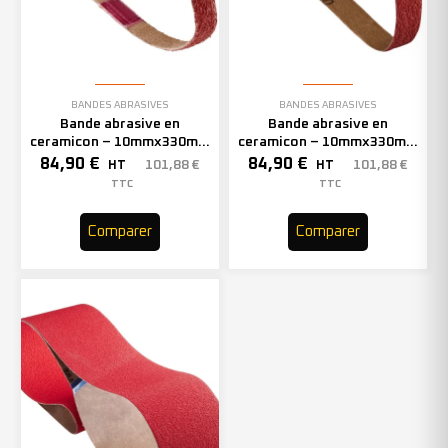
BANDES ABRASIVES
BANDES ABRASIVES
Bande abrasive en
Bande abrasive en
ceramicon – 10mmx330mm
ceramicon – 10mmx330mm
– Grain 60 – 333002 (x50)
– Grain 80 – 333003 (x50)
84,90
€
84,90
€
101,88
€
101,88
€
HT
HT
TTC
TTC
Comparer
Comparer