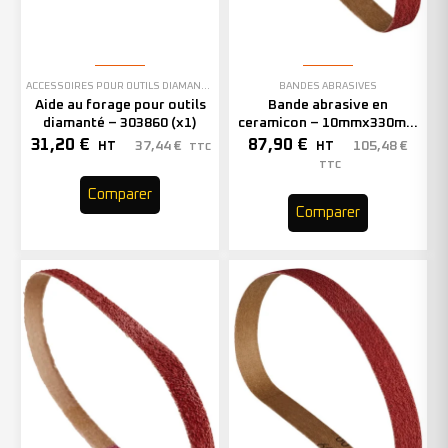
ACCESSOIRES POUR OUTILS DIAMANTÉS
BANDES ABRASIVES
Aide au forage pour outils
Bande abrasive en
diamanté – 303860 (x1)
ceramicon – 10mmx330mm
– Grain 40 – 333001 (x50)
31,20
€
87,90
€
37,44
€
105,48
€
HT
HT
TTC
TTC
Comparer
Comparer