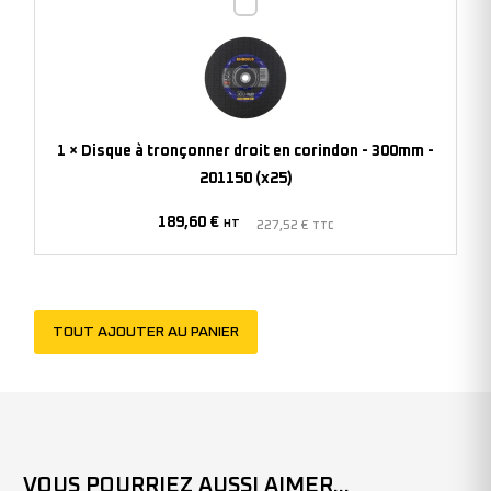
Disque
à
tronçonner
droit
en
corindon
1
×
Disque à tronçonner droit en corindon - 300mm -
-
201150 (x25)
300mm
189,60
€
-
HT
227,52
€
TTC
201150
(x25)
TOUT AJOUTER AU PANIER
VOUS POURRIEZ AUSSI AIMER...