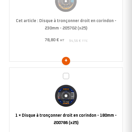
droit
en
corindon
Cet article :
Disque à tronçonner droit en corindon -
-
230mm - 205702 (x25)
230mm
78,80
€
-
HT
94,56
€
TTC
205702
(x25)
Disque
à
tronçonner
droit
en
corindon
1
×
Disque à tronçonner droit en corindon - 180mm -
-
200786 (x25)
180mm