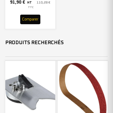
230mm – 201055 (x25)
91,90
€
110,28
€
HT
TTC
Comparer
PRODUITS RECHERCHÉS