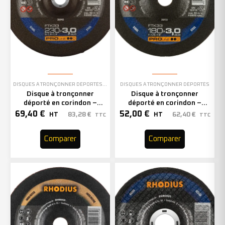
DISQUES À TRONÇONNER DÉPORTÉS
,
EN STOCK
DISQUES À TRONÇONNER DÉPORTÉS
Disque à tronçonner
Disque à tronçonner
déporté en corindon –
déporté en corindon –
230mm – 200943 (x25)
180mm – 200928 (x25)
69,40
€
52,00
€
83,28
€
62,40
€
HT
HT
TTC
TTC
Comparer
Comparer