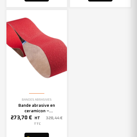
BANDES ABRASIVES
Bande abrasive en
ceramicon –
150mmx2000mm – Grain 40
273,70
€
328,44
€
HT
– 305969 (x10)
TTC