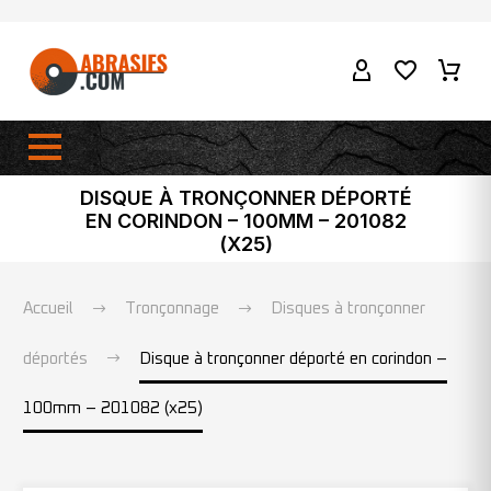
DISQUE À TRONÇONNER DÉPORTÉ
EN CORINDON – 100MM – 201082
(X25)
Accueil
Tronçonnage
Disques à tronçonner
déportés
Disque à tronçonner déporté en corindon –
100mm – 201082 (x25)