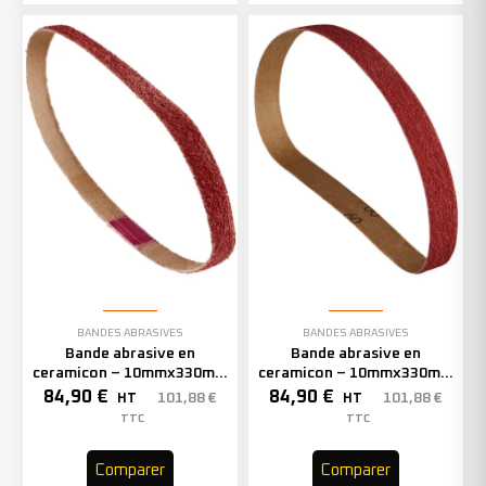
BANDES ABRASIVES
BANDES ABRASIVES
Bande abrasive en
Bande abrasive en
ceramicon – 10mmx330mm
ceramicon – 10mmx330mm
– Grain 60 – 333002 (x50)
– Grain 80 – 333003 (x50)
84,90
€
84,90
€
101,88
€
101,88
€
HT
HT
TTC
TTC
Comparer
Comparer