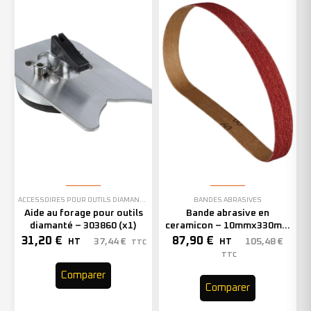
ACCESSOIRES POUR OUTILS DIAMANTÉS
BANDES ABRASIVES
Aide au forage pour outils
Bande abrasive en
diamanté – 303860 (x1)
ceramicon – 10mmx330mm
– Grain 40 – 333001 (x50)
31,20
€
87,90
€
37,44
€
105,48
€
HT
HT
TTC
TTC
Comparer
Comparer