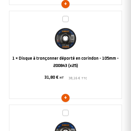
Disque
à
tronçonner
déporté
en
corindon
1
×
Disque à tronçonner déporté en corindon - 105mm -
-
200843 (x25)
105mm
31,80
€
-
HT
38,16
€
TTC
200843
(x25)
Disque
à
tronçonner