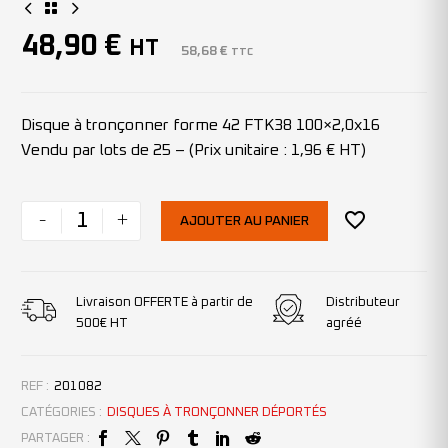
48,90
€
HT
58,68
€
TTC
Disque à tronçonner forme 42 FTK38 100×2,0x16
Vendu par lots de 25 – (Prix unitaire : 1,96 € HT)
-
+
AJOUTER AU PANIER
Livraison OFFERTE à partir de
Distributeur
500€ HT
agréé
REF :
201082
CATÉGORIES :
DISQUES À TRONÇONNER DÉPORTÉS
PARTAGER :