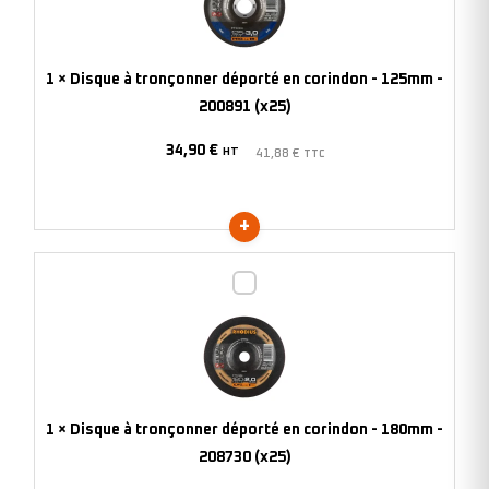
déporté
en
corindon
1
×
Disque à tronçonner déporté en corindon - 125mm -
-
200891 (x25)
125mm
34,90
€
-
HT
41,88
€
TTC
200891
(x25)
Disque
à
tronçonner
déporté
en
corindon
1
×
Disque à tronçonner déporté en corindon - 180mm -
-
208730 (x25)
180mm