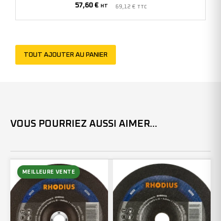
57,60
€
-
HT
69,12
€
TTC
208730
(x25)
TOUT AJOUTER AU PANIER
VOUS POURRIEZ AUSSI AIMER...
MEILLEURE VENTE