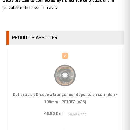
Seuls les clients connectés ayant acheté ce produit ont la
possibilité de laisser un avis.
PRODUITS ASSOCIÉS
Disque
à
tronçonner
déporté
en
corindon
Cet article :
Disque à tronçonner déporté en corindon -
-
100mm - 201082 (x25)
100mm
48,90
€
-
HT
58,68
€
TTC
201082
(x25)