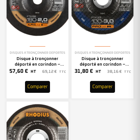
DISQUES À TRONÇONNER DÉPORTÉS
DISQUES À TRONÇONNER DÉPORTÉS
Disque à tronçonner
Disque à tronçonner
déporté en corindon –
déporté en corindon –
180mm – 208730 (x25)
105mm – 200843 (x25)
57,60
€
31,80
€
69,12
€
38,16
€
HT
HT
TTC
TTC
Comparer
Comparer