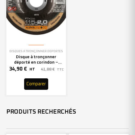
DISQUES À TRONÇONNER DÉPORTÉS
Disque à tronçonner
déporté en corindon –
115mm – 208728 (x25)
34,90
€
41,88
€
HT
TTC
Comparer
PRODUITS RECHERCHÉS