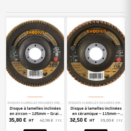
DISQUES À LAMELLES INCLINÉES (MEULAGE)
DISQUES À LAMELLES INCLINÉES (MEULAGE)
Disque à lamelles inclinées
Disque à lamelles inclinées
en zircon – 125mm – Grain
en céramique – 115mm –
80 – 208742 (x10)
Grain 40 – 208743 (x10)
35,80
€
32,50
€
42,96
€
39,00
€
HT
HT
TTC
TTC