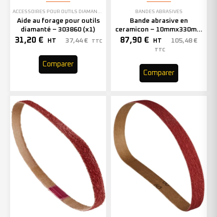
ACCESSOIRES POUR OUTILS DIAMANTÉS
BANDES ABRASIVES
Aide au forage pour outils
Bande abrasive en
diamanté – 303860 (x1)
ceramicon – 10mmx330mm
– Grain 40 – 333001 (x50)
31,20
€
87,90
€
37,44
€
105,48
€
HT
HT
TTC
TTC
Comparer
Comparer