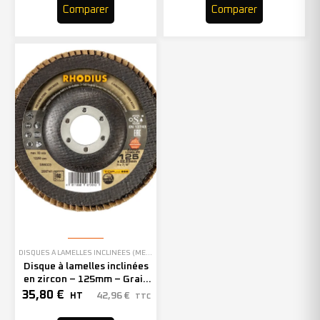
Comparer
Comparer
DISQUES À LAMELLES INCLINÉES (MEULAGE)
Disque à lamelles inclinées
en zircon – 125mm – Grain
60 – 208741 (x10)
35,80
€
42,96
€
HT
TTC