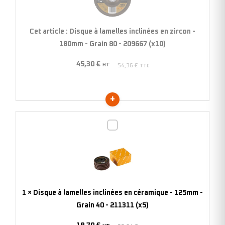
inclinées
en
zircon
Cet article :
Disque à lamelles inclinées en zircon -
-
180mm - Grain 80 - 209667 (x10)
180mm
45,30
€
-
HT
54,36
€
TTC
Grain
80
-
209667
Disque
(x10)
à
lamelles
inclinées
en
céramique
1
×
Disque à lamelles inclinées en céramique - 125mm -
-
Grain 40 - 211311 (x5)
125mm