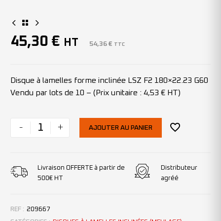
45,30
€
HT
54,36
€
TTC
Disque à lamelles forme inclinée LSZ F2 180×22.23 G60
Vendu par lots de 10 – (Prix unitaire : 4,53 € HT)
-
+
AJOUTER AU PANIER
Livraison OFFERTE à partir de
Distributeur
500€ HT
agréé
REF :
209667