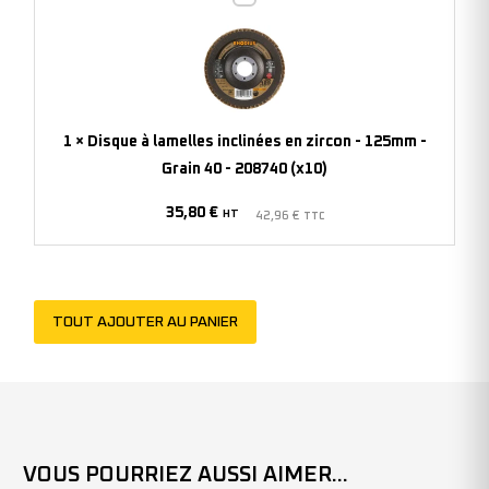
à
lamelles
inclinées
en
zircon
1
×
Disque à lamelles inclinées en zircon - 125mm -
-
Grain 40 - 208740 (x10)
125mm
35,80
€
-
HT
42,96
€
TTC
Grain
40
-
TOUT AJOUTER AU PANIER
208740
(x10)
VOUS POURRIEZ AUSSI AIMER...