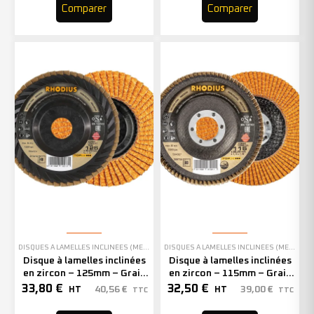
Comparer
Comparer
DISQUES À LAMELLES INCLINÉES (MEULAGE)
DISQUES À LAMELLES INCLINÉES (MEULAGE)
Disque à lamelles inclinées
Disque à lamelles inclinées
en zircon – 125mm – Grain
en zircon – 115mm – Grain
40 – 211410 (x10)
80 – 208739 (x10)
33,80
€
32,50
€
40,56
€
39,00
€
HT
HT
TTC
TTC