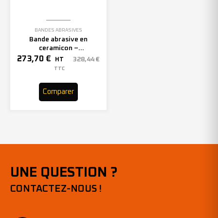
BANDES ABRASIVES
Bande abrasive en
ceramicon –
150mmx2000mm – Grain 40
273,70
€
328,44
€
HT
– 305969 (x10)
TTC
Comparer
UNE QUESTION ?
CONTACTEZ-NOUS !