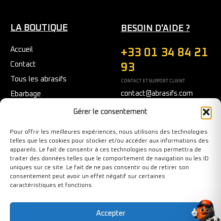
LA BOUTIQUE
BESOIN D'AIDE ?
Accueil
+33 01 34 84 21
Contact
93
Tous les abrasifs
CONTACT ET SUPPORT CLIENT
contact@abrasifs.com
Ebarbage
Fraisage
Du Lundi au Vendredi
Gérer le consentement
9h/12h - 14h/17h
Meulage/Polissage
Pour offrir les meilleures expériences, nous utilisons des technologies
Nettoyage
telles que les cookies pour stocker et/ou accéder aux informations des
appareils. Le fait de consentir à ces technologies nous permettra de
Outils diamantés
traiter des données telles que le comportement de navigation ou les ID
Ponçage
uniques sur ce site. Le fait de ne pas consentir ou de retirer son
consentement peut avoir un effet négatif sur certaines
Sécurité au travail
caractéristiques et fonctions.
Tronçonnage
Accepter