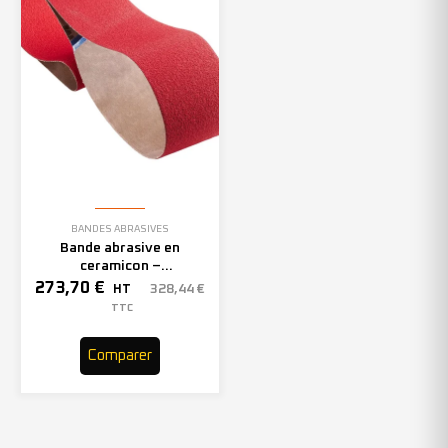
BANDES ABRASIVES
Bande abrasive en
ceramicon –
150mmx2000mm – Grain 40
273,70
€
328,44
€
HT
– 305969 (x10)
TTC
Comparer