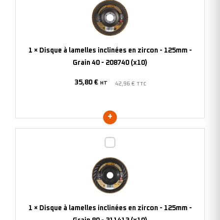
lamelles
inclinées
en
zircon
1
×
Disque à lamelles inclinées en zircon - 125mm -
-
Grain 40 - 208740 (x10)
125mm
35,80
€
-
HT
42,96
€
TTC
Grain
40
-
208740
Disque
(x10)
à
lamelles
inclinées
en
zircon
1
×
Disque à lamelles inclinées en zircon - 125mm -
-