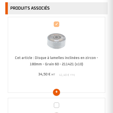
PRODUITS ASSOCIÉS
Disque
à
lamelles
inclinées
en
zircon
Cet article :
Disque à lamelles inclinées en zircon -
-
180mm - Grain 60 - 211421 (x10)
180mm
34,50
€
-
HT
41,40
€
TTC
Grain
60
-
211421
Disque
(x10)
à