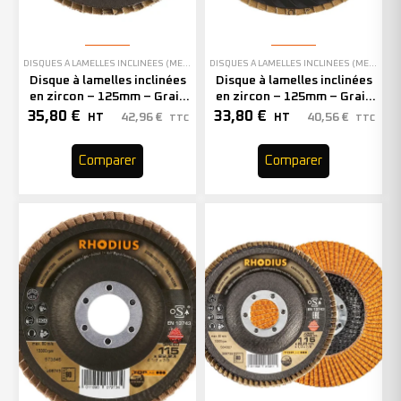
DISQUES À LAMELLES INCLINÉES (MEULAGE)
DISQUES À LAMELLES INCLINÉES (MEULAGE)
Disque à lamelles inclinées
Disque à lamelles inclinées
en zircon – 125mm – Grain
en zircon – 125mm – Grain
40 – 208740 (x10)
60 – 211411 (x10)
35,80
€
33,80
€
42,96
€
40,56
€
HT
HT
TTC
TTC
Comparer
Comparer