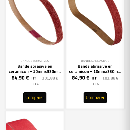
BANDES ABRASIVES
BANDES ABRASIVES
Bande abrasive en
Bande abrasive en
ceramicon – 10mmx330mm
ceramicon – 10mmx330mm
– Grain 60 – 333002 (x50)
– Grain 80 – 333003 (x50)
84,90
€
84,90
€
101,88
€
101,88
€
HT
HT
TTC
TTC
Comparer
Comparer