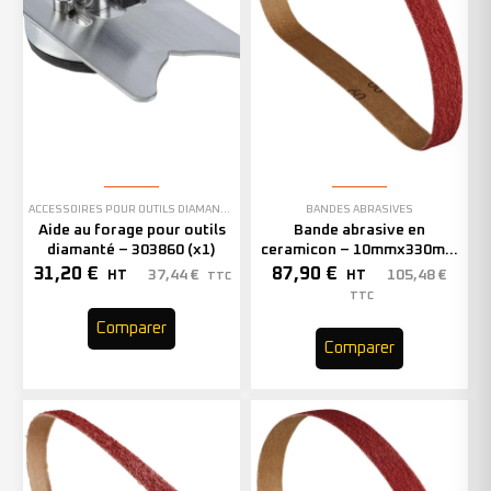
ACCESSOIRES POUR OUTILS DIAMANTÉS
BANDES ABRASIVES
Aide au forage pour outils
Bande abrasive en
diamanté – 303860 (x1)
ceramicon – 10mmx330mm
– Grain 40 – 333001 (x50)
31,20
€
87,90
€
37,44
€
105,48
€
HT
HT
TTC
TTC
Comparer
Comparer