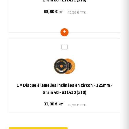
Grain 80 - 211412 (x10)
125mm
33,80
€
-
HT
40,56
€
TTC
Grain
80
-
211412
Disque
(x10)
à
lamelles
inclinées
en
zircon
1
×
Disque à lamelles inclinées en zircon - 125mm -
-
Grain 40 - 211410 (x10)
125mm
33,80
€
-
HT
40,56
€
TTC
Grain
40
-