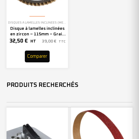
DISQUES À LAMELLES INCLINÉES (MEULAGE)
Disque à lamelles inclinées
en zircon – 115mm – Grain
40 – 208737 (x10)
32,50
€
39,00
€
HT
TTC
Comparer
PRODUITS RECHERCHÉS