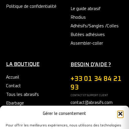
Politique de confidentialité
Le guide abrasif
Rhodius
Adhésifs/Sangles /Colles
Butées adhésives
Assembler-coller
LA BOUTIQUE
BESOIN D'AIDE ?
Accueil
+33 01 34 84 21
Contact
93
Tous les abrasifs
CONTACT ET SUPPORT CLIENT
contact@abrasifs.com
Ebarbage
Fraisage
Du Lundi au Vendredi
Gérer le consentement
9h/12h - 14h/17h
Meulage/Polissage
Pour offrir les meilleures expériences, nous utilisons des technologies