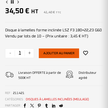
34,50
€
HT
41,40
€
TTC
Disque à lamelles forme inclinée LSZ F3 180×22,23 G60
Vendu par lots de 10 – (Prix unitaire : 3,45 € HT)
-
+
AJOUTER AU PANIER
Livraison OFFERTE à partir de
Distributeur
500€ HT
agréé
REF :
211421
CATÉGORIES :
DISQUES À LAMELLES INCLINÉES (MEULAGE)
PARTAGER :