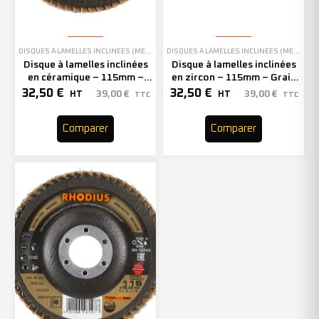
DISQUES À LAMELLES INCLINÉES (MEULAGE)
DISQUES À LAMELLES INCLINÉES (MEULAGE)
Disque à lamelles inclinées
Disque à lamelles inclinées
en céramique – 115mm –
en zircon – 115mm – Grain
Grain 80 – 208745 (x10)
80 – 208739 (x10)
32,50
€
32,50
€
39,00
€
39,00
€
HT
HT
TTC
TTC
Comparer
Comparer