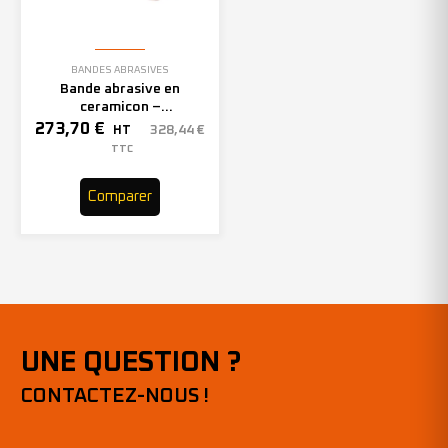
BANDES ABRASIVES
Bande abrasive en
ceramicon –
150mmx2000mm – Grain 40
273,70
€
328,44
€
HT
– 305969 (x10)
TTC
Comparer
UNE QUESTION ?
CONTACTEZ-NOUS !