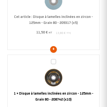
inclinées
en
zircon
Cet article :
Disque à lamelles inclinées en zircon -
-
125mm - Grain 80 - 209317 (x5)
125mm
11,50
€
-
HT
13,80
€
TTC
Grain
80
-
209317
Disque
(x5)
à
lamelles
inclinées
en
zircon
1
×
Disque à lamelles inclinées en zircon - 125mm -
-
Grain 80 - 208742 (x10)
125mm