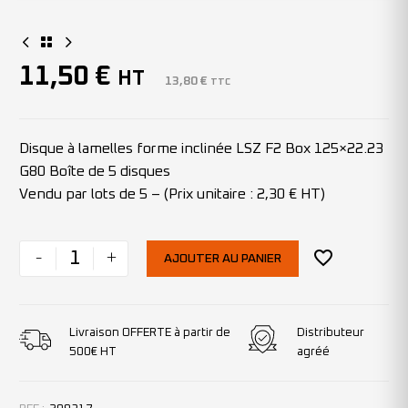
11,50
€
HT
13,80
€
TTC
Disque à lamelles forme inclinée LSZ F2 Box 125×22.23
G80 Boîte de 5 disques
Vendu par lots de 5 – (Prix unitaire : 2,30 € HT)
-
+
AJOUTER AU PANIER
Livraison OFFERTE à partir de
Distributeur
500€ HT
agréé