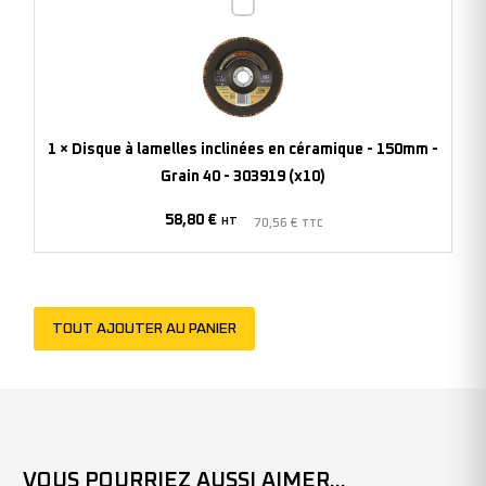
Disque
(x10)
à
lamelles
inclinées
en
céramique
1
×
Disque à lamelles inclinées en céramique - 150mm -
-
Grain 40 - 303919 (x10)
150mm
58,80
€
-
HT
70,56
€
TTC
Grain
40
-
TOUT AJOUTER AU PANIER
303919
(x10)
VOUS POURRIEZ AUSSI AIMER...