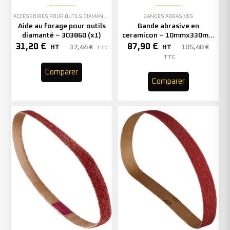
ACCESSOIRES POUR OUTILS DIAMANTÉS
BANDES ABRASIVES
Aide au forage pour outils
Bande abrasive en
diamanté – 303860 (x1)
ceramicon – 10mmx330mm
– Grain 40 – 333001 (x50)
31,20
€
87,90
€
37,44
€
105,48
€
HT
HT
TTC
TTC
Comparer
Comparer