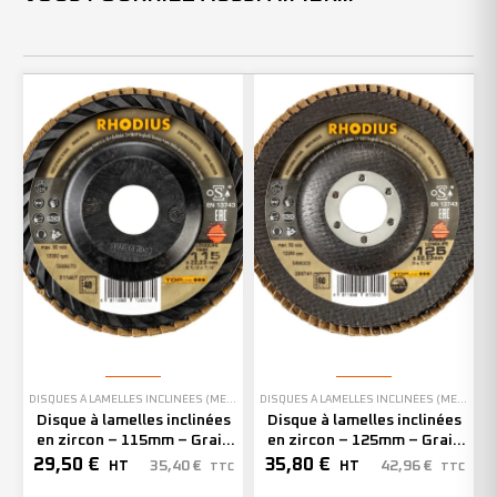
DISQUES À LAMELLES INCLINÉES (MEULAGE)
DISQUES À LAMELLES INCLINÉES (MEULAGE)
Disque à lamelles inclinées
Disque à lamelles inclinées
en zircon – 115mm – Grain
en zircon – 125mm – Grain
40 – 211407 (x10)
60 – 208741 (x10)
29,50
€
35,80
€
35,40
€
42,96
€
HT
HT
TTC
TTC