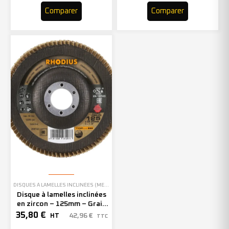
Comparer
Comparer
DISQUES À LAMELLES INCLINÉES (MEULAGE)
Disque à lamelles inclinées
en zircon – 125mm – Grain
80 – 208742 (x10)
35,80
€
42,96
€
HT
TTC