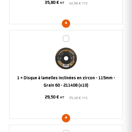
35,80
€
-
HT
42,96
€
TTC
Grain
80
-
208742
Disque
(x10)
à
lamelles
inclinées
en
zircon
1
×
Disque à lamelles inclinées en zircon - 115mm -
-
Grain 60 - 211408 (x10)
115mm
29,50
€
-
HT
35,40
€
TTC
Grain
60
-
211408