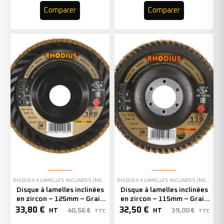
Comparer
Comparer
DISQUES À LAMELLES INCLINÉES (MEULAGE)
DISQUES À LAMELLES INCLINÉES (MEULAGE)
Disque à lamelles inclinées
Disque à lamelles inclinées
en zircon – 125mm – Grain
en zircon – 115mm – Grain
60 – 211411 (x10)
40 – 208737 (x10)
33,80
€
32,50
€
40,56
€
39,00
€
HT
HT
TTC
TTC