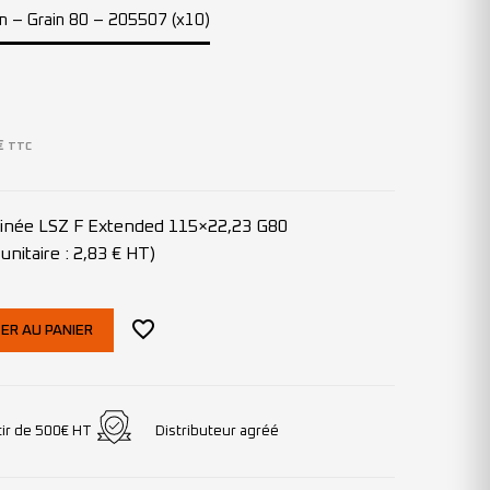
mm – Grain 80 – 205507 (x10)
€
TTC
clinée LSZ F Extended 115×22,23 G80
unitaire : 2,83 € HT)
ER AU PANIER
tir de 500€ HT
Distributeur agréé