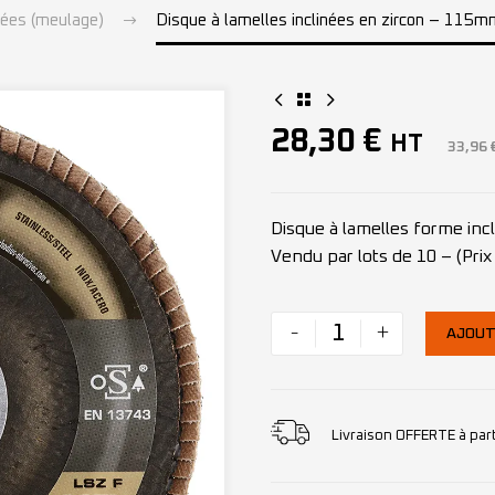
nées (meulage)
Disque à lamelles inclinées en zircon – 115
28,30
€
HT
33,96
Disque à lamelles forme in
Vendu par lots de 10 – (Prix 
-
+
AJOUT
Livraison OFFERTE à par