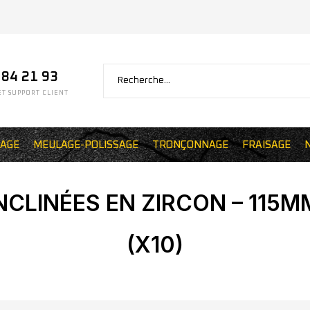
 84 21 93
T SUPPORT CLIENT
AGE
MEULAGE-POLISSAGE
TRONÇONNAGE
FRAISAGE
NCLINÉES EN ZIRCON – 115MM
(X10)