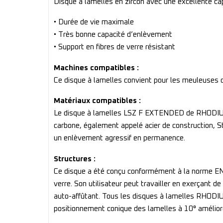
Disque à lamelles en zircon avec une excellente ca
• Durée de vie maximale
• Très bonne capacité d’enlèvement
• Support en fibres de verre résistant
Machines compatibles :
Ce disque à lamelles convient pour les meuleuses d
Matériaux compatibles :
Le disque à lamelles LSZ F EXTENDED de RHODIUS a é
carbone, également appelé acier de construction, St
un enlèvement agressif en permanence.
Structures :
Ce disque a été conçu conformément à la norme EN 1
verre. Son utilisateur peut travailler en exerçant 
auto-affûtant. Tous les disques à lamelles RHODIUS 
positionnement conique des lamelles à 10° améliore 