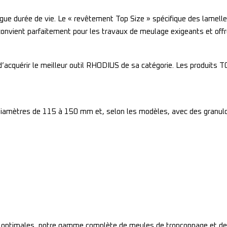
gue durée de vie. Le « revêtement Top Size » spécifique des lame
onvient parfaitement pour les travaux de meulage exigeants et offre
’acquérir le meilleur outil RHODIUS de sa catégorie. Les produits 
 diamètres de 115 à 150 mm et, selon les modèles, avec des granul
s optimales, notre gamme complète de meules de tronçonnage et de 