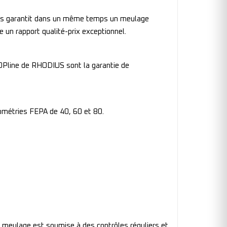
lles garantit dans un même temps un meulage
 un rapport qualité-prix exceptionnel.
TOPline de RHODIUS sont la garantie de
ométries FEPA de 40, 60 et 80.
meulage est soumise à des contrôles réguliers et