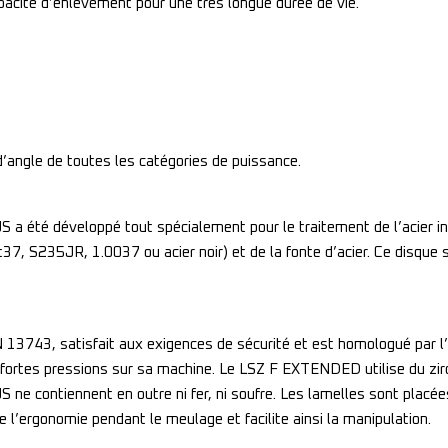
pacité d’enlèvement pour une très longue durée de vie.
’angle de toutes les catégories de puissance.
té développé tout spécialement pour le traitement de l’acier inoxy
37, S235JR, 1.0037 ou acier noir) et de la fonte d’acier. Ce disque s
3743, satisfait aux exigences de sécurité et est homologué par l’oS
de fortes pressions sur sa machine. Le LSZ F EXTENDED utilise du zir
ne contiennent en outre ni fer, ni soufre. Les lamelles sont placée
l’ergonomie pendant le meulage et facilite ainsi la manipulation.