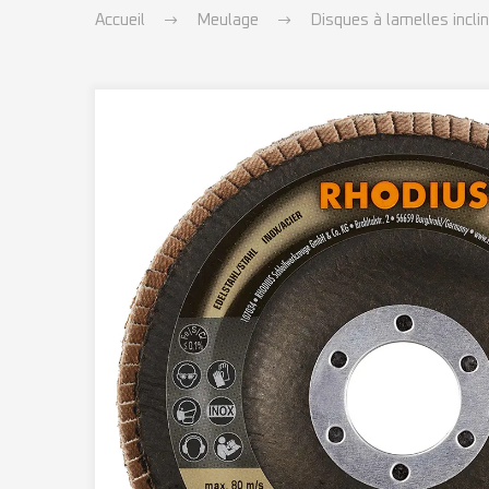
Accueil
Meulage
Disques à lamelles incli