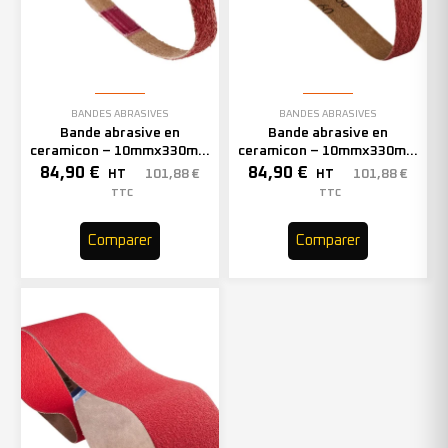
BANDES ABRASIVES
BANDES ABRASIVES
Bande abrasive en
Bande abrasive en
ceramicon – 10mmx330mm
ceramicon – 10mmx330mm
– Grain 60 – 333002 (x50)
– Grain 80 – 333003 (x50)
84,90
€
84,90
€
101,88
€
101,88
€
HT
HT
TTC
TTC
Comparer
Comparer