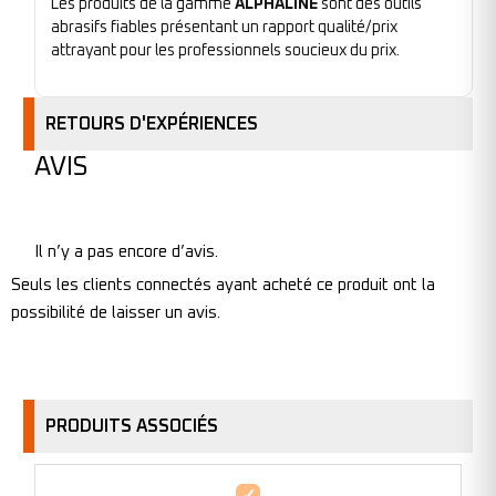
Les produits de la gamme
ALPHALINE
sont des outils
abrasifs fiables présentant un rapport qualité/prix
attrayant pour les professionnels soucieux du prix.
RETOURS D'EXPÉRIENCES
AVIS
Il n’y a pas encore d’avis.
Seuls les clients connectés ayant acheté ce produit ont la
possibilité de laisser un avis.
PRODUITS ASSOCIÉS
Disque