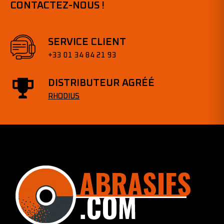
CONTACTEZ-NOUS !
SERVICE CLIENT
+33 01 34 84 21 93
DISTRIBUTEUR AGRÉÉ
RHODIUS