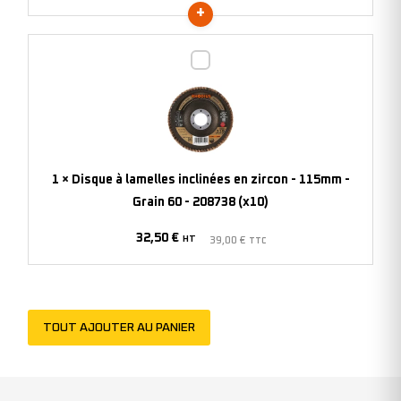
-
208744
Disque
(x10)
à
lamelles
inclinées
en
zircon
1
×
Disque à lamelles inclinées en zircon - 115mm -
-
Grain 60 - 208738 (x10)
115mm
32,50
€
-
HT
39,00
€
TTC
Grain
60
-
TOUT AJOUTER AU PANIER
208738
(x10)