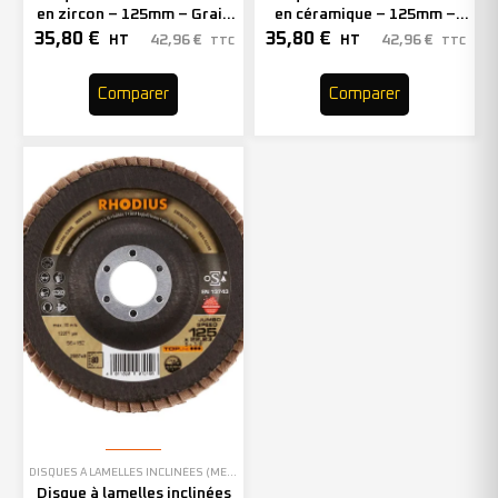
en zircon – 125mm – Grain
en céramique – 125mm –
60 – 208741 (x10)
Grain 40 – 208746 (x10)
35,80
€
35,80
€
42,96
€
42,96
€
HT
HT
TTC
TTC
Comparer
Comparer
DISQUES À LAMELLES INCLINÉES (MEULAGE)
Disque à lamelles inclinées