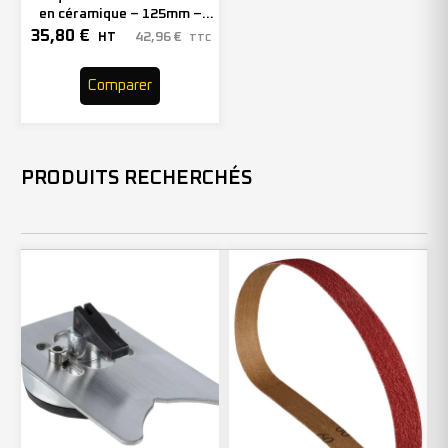
en céramique – 125mm –
Grain 80 – 208748 (x10)
35,80
€
42,96
€
HT
TTC
Comparer
PRODUITS RECHERCHÉS