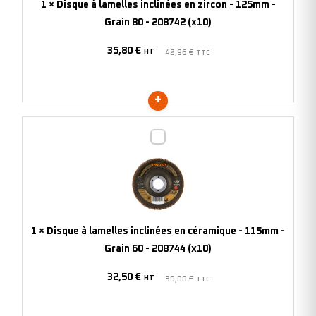
1
×
Disque à lamelles inclinées en zircon - 125mm -
-
Grain 80 - 208742 (x10)
125mm
35,80
€
-
HT
42,96
€
TTC
Grain
80
-
208742
Disque
(x10)
à
lamelles
inclinées
en
céramique
1
×
Disque à lamelles inclinées en céramique - 115mm -
-
Grain 60 - 208744 (x10)
115mm
32,50
€
-
HT
39,00
€
TTC
Grain
60