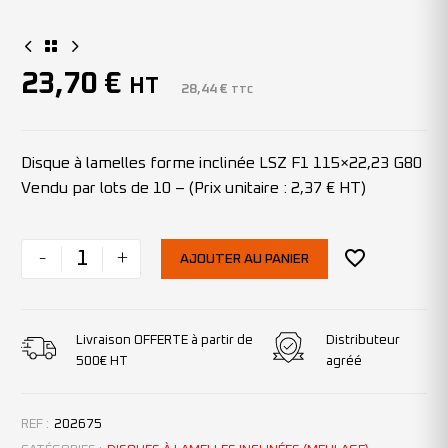
23,70
€
HT
28,44
€
TTC
Disque à lamelles forme inclinée LSZ F1 115×22,23 G80
Vendu par lots de 10 – (Prix unitaire : 2,37 € HT)
-
+
AJOUTER AU PANIER
Livraison OFFERTE à partir de
Distributeur
500€ HT
agréé
REF :
202675