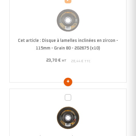
à
lamelles
inclinées
en
zircon
Cet article :
Disque à lamelles inclinées en zircon -
-
115mm - Grain 80 - 202675 (x10)
115mm
23,70
€
-
HT
28,44
€
TTC
Grain
80
-
202675
Disque
(x10)
à
lamelles
inclinées
en
zircon