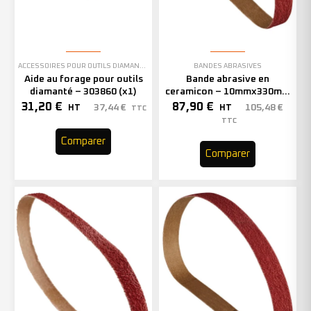
ACCESSOIRES POUR OUTILS DIAMANTÉS
BANDES ABRASIVES
Aide au forage pour outils
Bande abrasive en
diamanté – 303860 (x1)
ceramicon – 10mmx330mm
– Grain 40 – 333001 (x50)
31,20
€
87,90
€
37,44
€
105,48
€
HT
HT
TTC
TTC
Comparer
Comparer