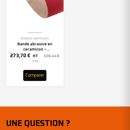
BANDES ABRASIVES
Bande abrasive en
ceramicon –
150mmx2000mm – Grain 40
273,70
€
328,44
€
HT
– 305969 (x10)
TTC
Comparer
UNE QUESTION ?