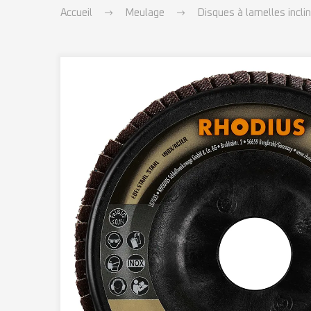
Accueil
Meulage
Disques à lamelles incli