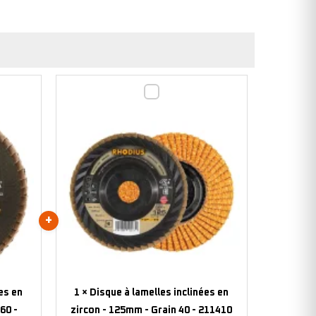
Disque
à
lamelles
inclinées
en
zircon
-
125mm
-
Grain
40
-
es en
1
×
Disque à lamelles inclinées en
211410
60 -
zircon - 125mm - Grain 40 - 211410