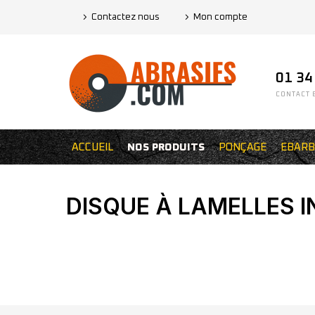
Contactez nous
Mon compte
01 34
CONTACT E
ACCUEIL
NOS PRODUITS
PONÇAGE
EBARB
DISQUE À LAMELLES I