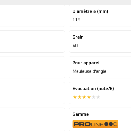
Diamètre ø (mm)
115
Grain
40
Pour appareil
Meuleuse d'angle
Evacuation (note/6)
★
★
★
★
★
★
Gamme