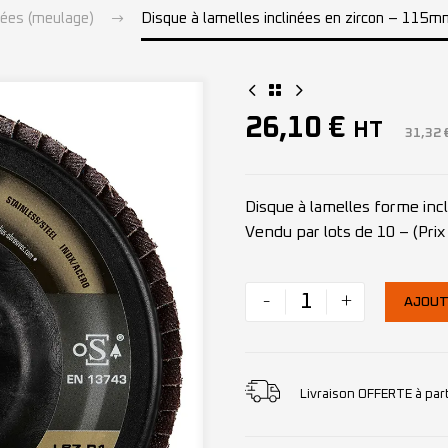
nées (meulage)
Disque à lamelles inclinées en zircon – 115
26,10
€
HT
31,32
Disque à lamelles forme in
Vendu par lots de 10 – (Prix 
-
+
AJOUT
Livraison OFFERTE à par