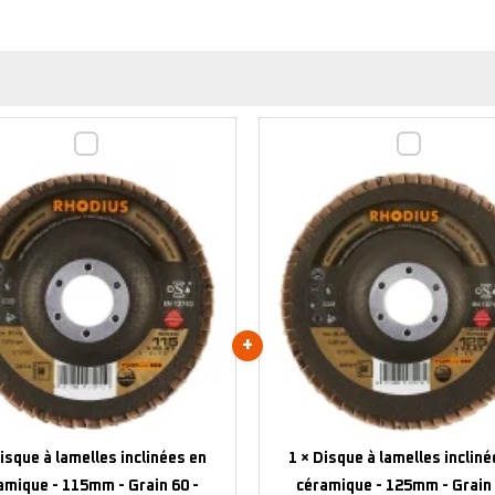
Disque
Disque
à
à
lamelles
lamelles
inclinées
inclinées
en
en
céramique
céramique
-
-
115mm
125mm
-
-
Grain
Grain
60
60
-
-
isque à lamelles inclinées en
1
×
Disque à lamelles incliné
208744
208747
amique - 115mm - Grain 60 -
céramique - 125mm - Grain 