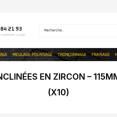
 84 21 93
T SUPPORT CLIENT
AGE
MEULAGE-POLISSAGE
TRONÇONNAGE
FRAISAGE
NCLINÉES EN ZIRCON – 115MM
(X10)