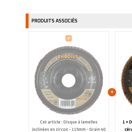
PRODUITS ASSOCIÉS
Disque
à
lamelles
inclinées
en
zircon
-
115mm
-
Grain
40
-
Cet article :
Disque à lamelles
1
×
D
202523
inclinées en zircon - 115mm - Grain 40
cér