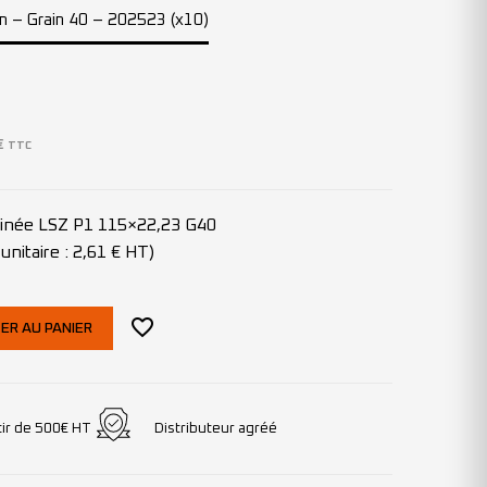
mm – Grain 40 – 202523 (x10)
€
TTC
clinée LSZ P1 115×22,23 G40
unitaire : 2,61 € HT)
ER AU PANIER
tir de 500€ HT
Distributeur agréé