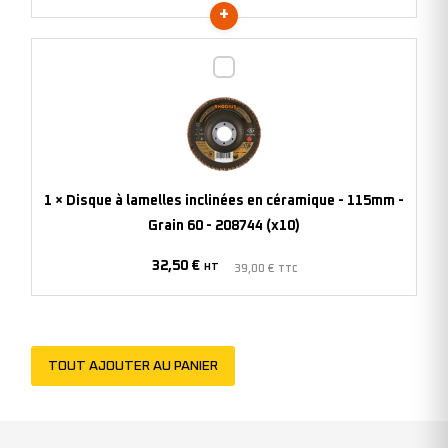
-
209812
Disque
(x10)
à
lamelles
inclinées
en
céramique
1
×
Disque à lamelles inclinées en céramique - 115mm -
-
Grain 60 - 208744 (x10)
115mm
32,50
€
-
HT
39,00
€
TTC
Grain
60
-
TOUT AJOUTER AU PANIER
208744
(x10)