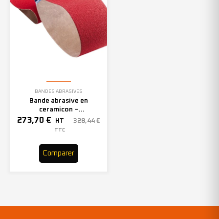
BANDES ABRASIVES
Bande abrasive en
ceramicon –
150mmx2000mm – Grain 40
273,70
€
328,44
€
HT
– 305969 (x10)
TTC
Comparer