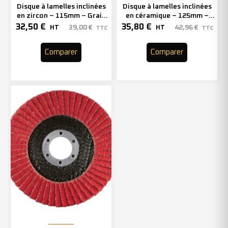
Disque à lamelles inclinées
Disque à lamelles inclinées
en zircon – 115mm – Grain
en céramique – 125mm –
60 – 208738 (x10)
Grain 80 – 208748 (x10)
32,50
€
35,80
€
39,00
€
42,96
€
HT
HT
TTC
TTC
Comparer
Comparer