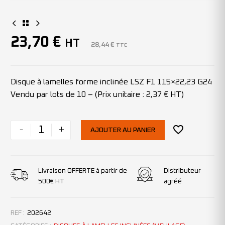
23,70
€
HT
28,44
€
TTC
Disque à lamelles forme inclinée LSZ F1 115×22,23 G24
Vendu par lots de 10 – (Prix unitaire : 2,37 € HT)
-
+
AJOUTER AU PANIER
Livraison OFFERTE à partir de
Distributeur
500€ HT
agréé
REF :
202642