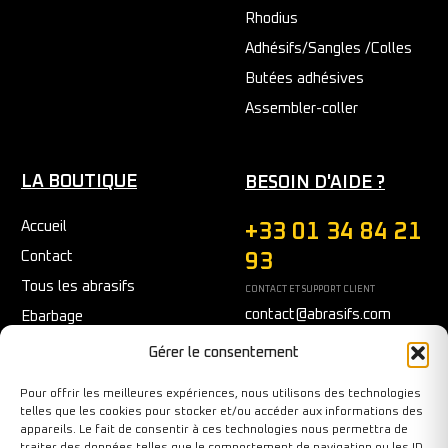
Rhodius
Adhésifs/Sangles /Colles
Butées adhésives
Assembler-coller
LA BOUTIQUE
BESOIN D'AIDE ?
Accueil
+33 01 34 84 21
Contact
93
Tous les abrasifs
CONTACT ET SUPPORT CLIENT
contact@abrasifs.com
Ebarbage
Fraisage
Du Lundi au Vendredi
Gérer le consentement
9h/12h - 14h/17h
Meulage/Polissage
Pour offrir les meilleures expériences, nous utilisons des technologies
Nettoyage
telles que les cookies pour stocker et/ou accéder aux informations des
appareils. Le fait de consentir à ces technologies nous permettra de
Outils diamantés