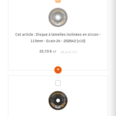
à
lamelles
inclinées
en
zircon
Cet article :
Disque à lamelles inclinées en zircon -
-
115mm - Grain 24 - 202642 (x10)
115mm
23,70
€
-
HT
28,44
€
TTC
Grain
24
-
202642
Disque
(x10)
à
lamelles
inclinées
en
zircon