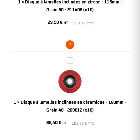
1
×
Disque à lamelles inclinées en zircon - 115mm -
-
Grain 60 - 211408 (x10)
115mm
29,50
€
-
HT
35,40
€
TTC
Grain
60
-
211408
Disque
(x10)
à
lamelles
inclinées
en
céramique
1
×
Disque à lamelles inclinées en céramique - 180mm -
-
Grain 40 - 209812 (x10)
180mm
86,40
€
-
HT
103,68
€
TTC
Grain
40