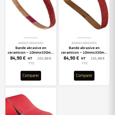
BANDES ABRASIVES
BANDES ABRASIVES
Bande abrasive en
Bande abrasive en
ceramicon – 10mmx330mm
ceramicon – 10mmx330mm
– Grain 60 – 333002 (x50)
– Grain 80 – 333003 (x50)
84,90
€
84,90
€
101,88
€
101,88
€
HT
HT
TTC
TTC
Comparer
Comparer