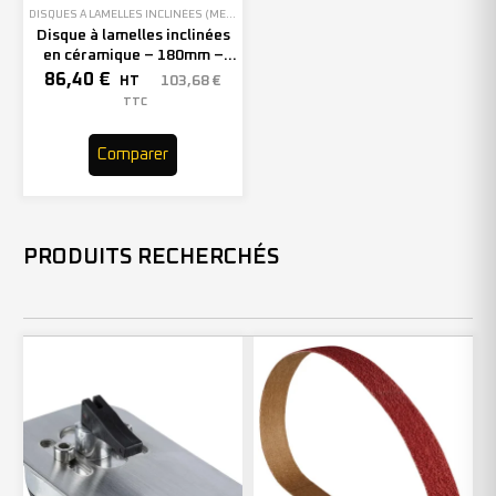
DISQUES À LAMELLES INCLINÉES (MEULAGE)
Disque à lamelles inclinées
en céramique – 180mm –
Grain 40 – 209812 (x10)
86,40
€
103,68
€
HT
TTC
Comparer
PRODUITS RECHERCHÉS