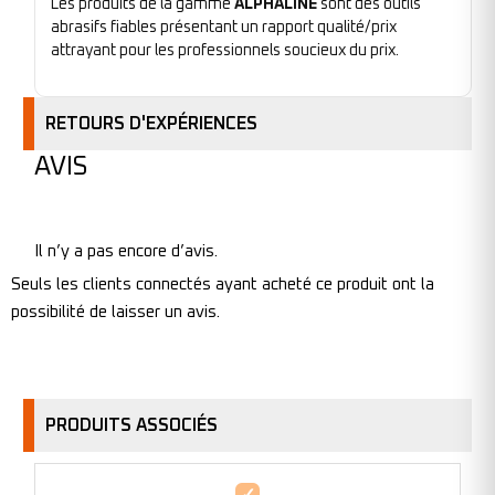
Les produits de la gamme
ALPHALINE
sont des outils
abrasifs fiables présentant un rapport qualité/prix
attrayant pour les professionnels soucieux du prix.
RETOURS D'EXPÉRIENCES
AVIS
Il n’y a pas encore d’avis.
Seuls les clients connectés ayant acheté ce produit ont la
possibilité de laisser un avis.
PRODUITS ASSOCIÉS
Disque