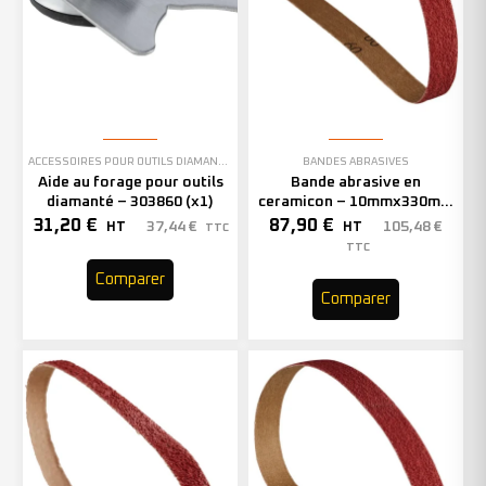
ACCESSOIRES POUR OUTILS DIAMANTÉS
BANDES ABRASIVES
Aide au forage pour outils
Bande abrasive en
diamanté – 303860 (x1)
ceramicon – 10mmx330mm
– Grain 40 – 333001 (x50)
31,20
€
87,90
€
37,44
€
105,48
€
HT
HT
TTC
TTC
Comparer
Comparer