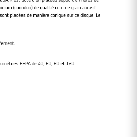
A. Il est doté d’un plateau support en fibres de
minium (corindon) de qualité comme grain abrasif.
 sont placées de manière conique sur ce disque. Le
fement.
lométries FEPA de 40, 60, 80 et 120.