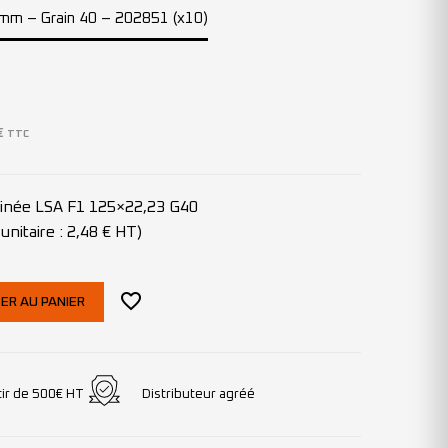
25mm – Grain 40 – 202851 (x10)
€
TTC
clinée LSA F1 125×22,23 G40
unitaire : 2,48 € HT)
ER AU PANIER
tir de 500€ HT
Distributeur agréé