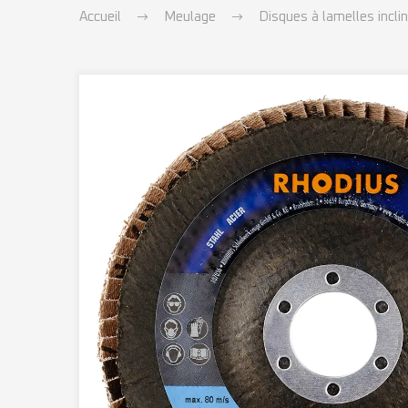
Accueil
Meulage
Disques à lamelles incli