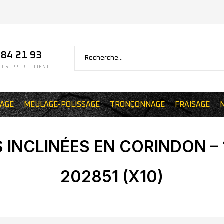
 84 21 93
T SUPPORT CLIENT
AGE
MEULAGE-POLISSAGE
TRONÇONNAGE
FRAISAGE
 INCLINÉES EN CORINDON – 
202851 (X10)