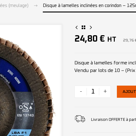
nées (meulage)
Disque à lamelles inclinées en corindon – 1
24,80
€
HT
29,76
Disque à lamelles forme in
Vendu par lots de 10 – (Prix 
-
+
AJOUT
Livraison OFFERTE à par