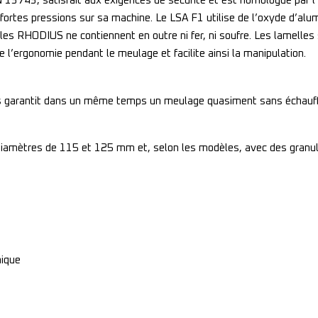
3743, satisfait aux exigences de sécurité et est homologué par l’oS
e fortes pressions sur sa machine. Le LSA F1 utilise de l’oxyde d’alu
lles RHODIUS ne contiennent en outre ni fer, ni soufre. Les lamelles
l’ergonomie pendant le meulage et facilite ainsi la manipulation.
les garantit dans un même temps un meulage quasiment sans échauf
 diamètres de 115 et 125 mm et, selon les modèles, avec des granu
mique