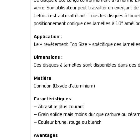
Ce disque a été conçu conformément à la norme EN 1
verre. Son utilisateur peut travailler en exerçant d
Celui-ci est auto-affûtant. Tous les disques à lame
positionnement conique des lamelles à 10° améliore 
Application :
Le « revêtement Top Size » spécifique des lamel
Dimensions :
Ces disques à lamelles sont disponibles dans des
Matière
Corindon (Oxyde d’aluminium)
Caractéristiques
– Abrasif le plus courant
– Grain solide mais moins dur que carbure ou céra
– Couleur brune, rouge ou blanch
Avantages