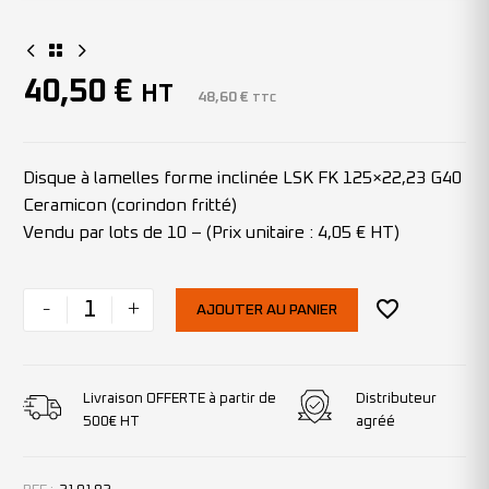
40,50
€
HT
48,60
€
TTC
Disque à lamelles forme inclinée LSK FK 125×22,23 G40
Ceramicon (corindon fritté)
Vendu par lots de 10 – (Prix unitaire : 4,05 € HT)
-
+
AJOUTER AU PANIER
Livraison OFFERTE à partir de
Distributeur
500€ HT
agréé