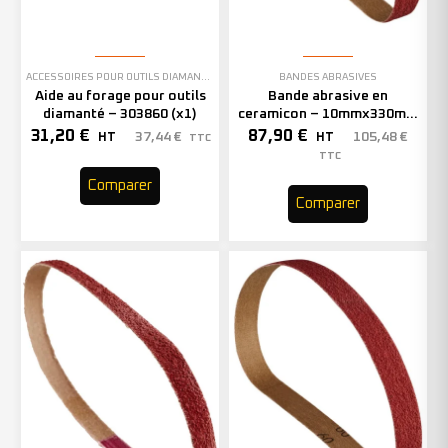
ACCESSOIRES POUR OUTILS DIAMANTÉS
BANDES ABRASIVES
Aide au forage pour outils
Bande abrasive en
diamanté – 303860 (x1)
ceramicon – 10mmx330mm
– Grain 40 – 333001 (x50)
31,20
€
87,90
€
37,44
€
105,48
€
HT
HT
TTC
TTC
Comparer
Comparer