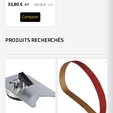
80 – 211412 (x10)
33,80
€
40,56
€
HT
TTC
Comparer
PRODUITS RECHERCHÉS