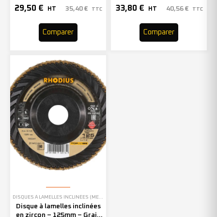
60 – 211408 (x10)
40 – 211410 (x10)
29,50
€
33,80
€
35,40
€
40,56
€
HT
HT
TTC
TTC
Comparer
Comparer
DISQUES À LAMELLES INCLINÉES (MEULAGE)
Disque à lamelles inclinées
en zircon – 125mm – Grain