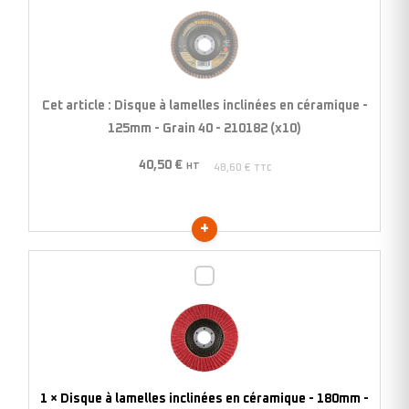
à
lamelles
inclinées
en
céramique
Cet article :
Disque à lamelles inclinées en céramique -
-
125mm - Grain 40 - 210182 (x10)
125mm
40,50
€
-
HT
48,60
€
TTC
Grain
40
-
210182
Disque
(x10)
à
lamelles
inclinées
en
céramique
1
×
Disque à lamelles inclinées en céramique - 180mm -