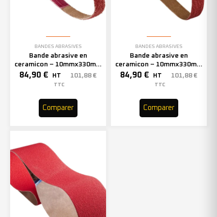
BANDES ABRASIVES
BANDES ABRASIVES
Bande abrasive en
Bande abrasive en
ceramicon – 10mmx330mm
ceramicon – 10mmx330mm
– Grain 60 – 333002 (x50)
– Grain 80 – 333003 (x50)
84,90
€
84,90
€
101,88
€
101,88
€
HT
HT
TTC
TTC
Comparer
Comparer