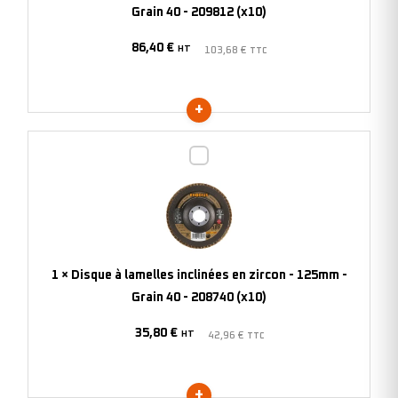
-
Grain 40 - 209812 (x10)
180mm
86,40
€
-
HT
103,68
€
TTC
Grain
40
-
209812
Disque
(x10)
à
lamelles
inclinées
en
zircon
1
×
Disque à lamelles inclinées en zircon - 125mm -
-
Grain 40 - 208740 (x10)
125mm
35,80
€
-
HT
42,96
€
TTC
Grain
40