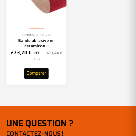
BANDES ABRASIVES
Bande abrasive en
ceramicon –
150mmx2000mm – Grain 40
273,70
€
328,44
€
HT
– 305969 (x10)
TTC
Comparer
UNE QUESTION ?
CONTACTEZ-NOUS !