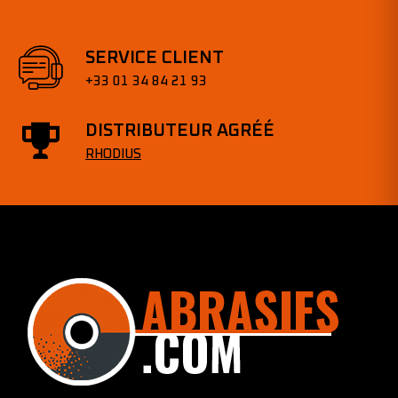
SERVICE CLIENT
+33 01 34 84 21 93
DISTRIBUTEUR AGRÉÉ
RHODIUS