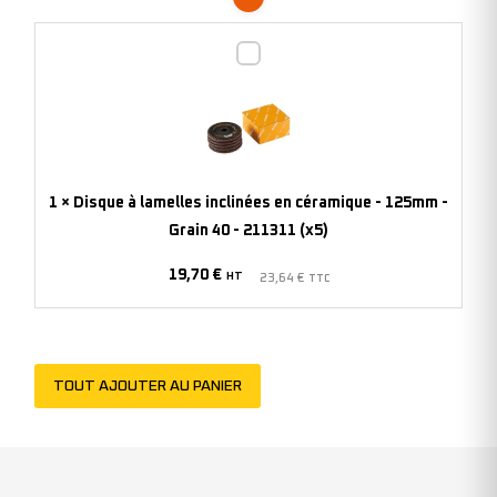
-
208740
Disque
(x10)
à
lamelles
inclinées
en
céramique
1
×
Disque à lamelles inclinées en céramique - 125mm -
-
Grain 40 - 211311 (x5)
125mm
19,70
€
-
HT
23,64
€
TTC
Grain
40
-
TOUT AJOUTER AU PANIER
211311
(x5)