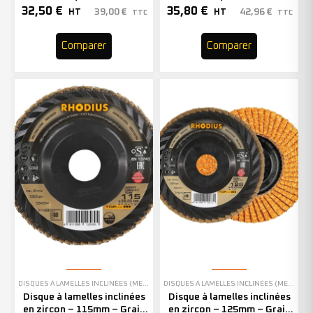
Grain 60 – 208744 (x10)
Grain 80 – 208748 (x10)
32,50
€
35,80
€
39,00
€
42,96
€
HT
HT
TTC
TTC
Comparer
Comparer
DISQUES À LAMELLES INCLINÉES (MEULAGE)
DISQUES À LAMELLES INCLINÉES (MEULAGE)
Disque à lamelles inclinées
Disque à lamelles inclinées
en zircon – 115mm – Grain
en zircon – 125mm – Grain