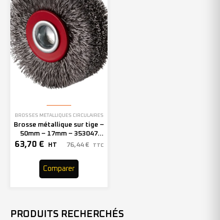
BROSSES MÉTALLIQUES CIRCULAIRES
Brosse métallique sur tige –
50mm – 17mm – 353047
(x10)
63,70
€
76,44
€
HT
TTC
Comparer
PRODUITS RECHERCHÉS