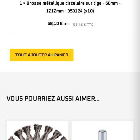
-
1
×
Brosse métallique circulaire sur tige - 60mm -
60mm
1212mm - 353124 (x10)
-
68,10
€
1212mm
HT
81,72
€
TTC
-
353124
(x10)
TOUT AJOUTER AU PANIER
VOUS POURRIEZ AUSSI AIMER...