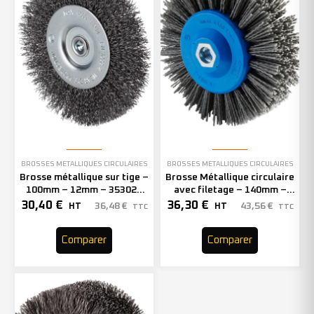
BROSSES MÉTALLIQUES CIRCULAIRES
BROSSES MÉTALLIQUES CIRCULAIRES
Brosse métallique sur tige –
Brosse Métallique circulaire
100mm – 12mm – 353029
avec filetage – 140mm –
(x10)
Grain 60 – 353120 (x1)
30,40
€
36,30
€
36,48
€
43,56
€
HT
HT
TTC
TTC
Comparer
Comparer