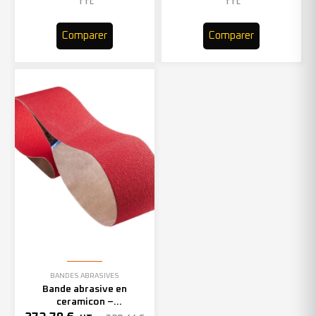
TTC
TTC
Comparer
Comparer
BANDES ABRASIVES
Bande abrasive en
ceramicon –
150mmx2000mm – Grain 40