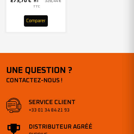
273,70
€
328,44
€
HT
– 305969 (x10)
TTC
Comparer
UNE QUESTION ?
CONTACTEZ-NOUS !
SERVICE CLIENT
+33 01 34 84 21 93
DISTRIBUTEUR AGRÉÉ