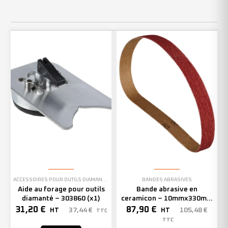
ACCESSOIRES POUR OUTILS DIAMANTÉS
BANDES ABRASIVES
Aide au forage pour outils
Bande abrasive en
diamanté – 303860 (x1)
ceramicon – 10mmx330mm
– Grain 40 – 333001 (x50)
31,20
€
87,90
€
37,44
€
105,48
€
HT
HT
TTC
TTC