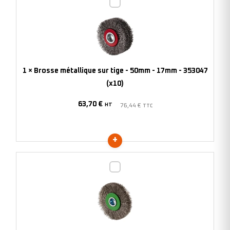
Brosse
métallique
sur
tige
-
50mm
1
×
Brosse métallique sur tige - 50mm - 17mm - 353047
-
(x10)
17mm
63,70
€
-
HT
76,44
€
TTC
353047
(x10)
Brosse
métallique
circulaire
sur
tige