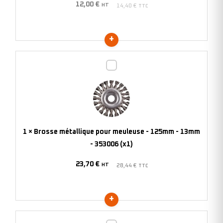
12,00
€
-
HT
14,40
€
TTC
353002
(x1)
Brosse
métallique
pour
meuleuse
-
125mm
1
×
Brosse métallique pour meuleuse - 125mm - 13mm
-
- 353006 (x1)
13mm
23,70
€
-
HT
28,44
€
TTC
353006
(x1)