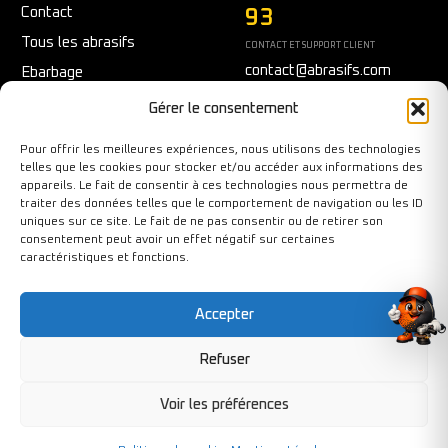
Contact
93
Tous les abrasifs
CONTACT ET SUPPORT CLIENT
contact@abrasifs.com
Ebarbage
Fraisage
Du Lundi au Vendredi
Gérer le consentement
9h/12h - 14h/17h
Meulage/Polissage
Pour offrir les meilleures expériences, nous utilisons des technologies
Nettoyage
telles que les cookies pour stocker et/ou accéder aux informations des
appareils. Le fait de consentir à ces technologies nous permettra de
Outils diamantés
traiter des données telles que le comportement de navigation ou les ID
Ponçage
uniques sur ce site. Le fait de ne pas consentir ou de retirer son
consentement peut avoir un effet négatif sur certaines
Sécurité au travail
caractéristiques et fonctions.
Tronçonnage
Accepter
Refuser
Copyright©BY-PIXCL 2026. Tous droits réservés.
Voir les préférences