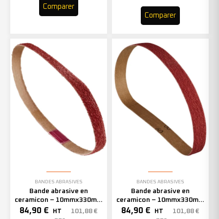
Comparer
Comparer
BANDES ABRASIVES
BANDES ABRASIVES
Bande abrasive en
Bande abrasive en
ceramicon – 10mmx330mm
ceramicon – 10mmx330mm
– Grain 60 – 333002 (x50)
– Grain 80 – 333003 (x50)
84,90
€
84,90
€
101,88
€
101,88
€
HT
HT