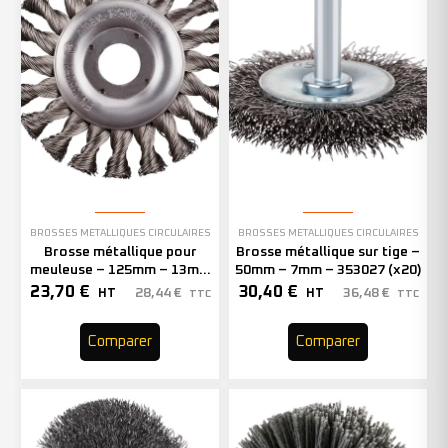
BROSSES MÉTALLIQUES CIRCULAIRES
BROSSES MÉTALLIQUES CIRCULAIRES
Brosse métallique pour
Brosse métallique sur tige –
meuleuse – 125mm – 13mm
50mm – 7mm – 353027 (x20)
– 353006 (x1)
23,70
€
30,40
€
28,44
€
36,48
€
HT
HT
TTC
TTC
Comparer
Comparer