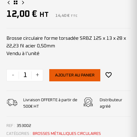
12,00
€
HT
14,40
€
TTC
Brosse circulaire forme torsadée SRBZ 125 x 13 x 28 x
22,23 fil acier 0,50mm
Vendu à l’unité
-
+
AJOUTER AU PANIER
Livraison OFFERTE à partir de
Distributeur
500€ HT
agréé
REF :
353002
CATÉGORIES :
BROSSES MÉTALLIQUES CIRCULAIRES