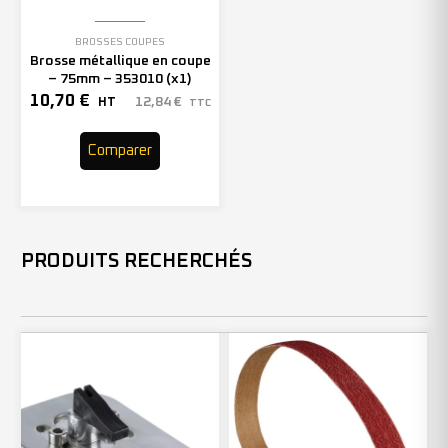
BROSSES COUPES
Brosse métallique en coupe
– 75mm – 353010 (x1)
10,70
€
12,84
€
HT
TTC
Comparer
PRODUITS RECHERCHÉS