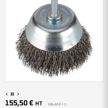
155,50
€
HT
186,60
€
TTC