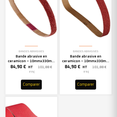
BANDES ABRASIVES
BANDES ABRASIVES
Bande abrasive en
Bande abrasive en
ceramicon – 10mmx330mm
ceramicon – 10mmx330mm
– Grain 60 – 333002 (x50)
– Grain 80 – 333003 (x50)
84,90
€
84,90
€
101,88
€
101,88
€
HT
HT
TTC
TTC
Comparer
Comparer