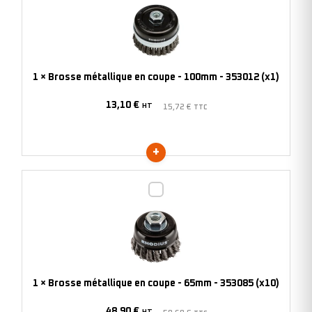
métallique
en
coupe
-
100mm
1
×
Brosse métallique en coupe - 100mm - 353012 (x1)
-
13,10
€
353012
HT
15,72
€
TTC
(x1)
Brosse
métallique
en
coupe
-
65mm
1
×
Brosse métallique en coupe - 65mm - 353085 (x10)
-
48,90
€
353085
HT