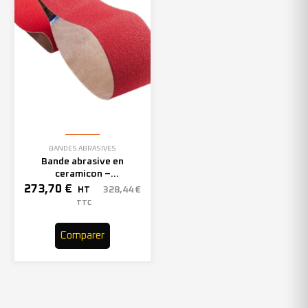
BANDES ABRASIVES
Bande abrasive en
ceramicon –
150mmx2000mm – Grain 40
273,70
€
328,44
€
HT
– 305969 (x10)
TTC
Comparer