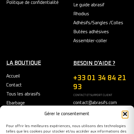
Politique de confidentialité
Le guide abrasif
Rhodius
Adhésifs/Sangles /Colles
Butées adhésives
Assembler-coller
LA BOUTIQUE
BESOIN D'AIDE ?
Accueil
+33 01 34 84 21
Contact
93
Tous les abrasifs
CONTACT ET SUPPORT CLIENT
contact@abrasifs.com
Ebarbage
Fraisage
Du Lundi au Vendredi
Gérer le consentement
9h/12h - 14h/17h
Meulage/Polissage
Pour offrir les meilleures expériences, nous utilisons des technologies
Nettoyage
telles que les cookies pour stocker et/ou accéder aux informations des