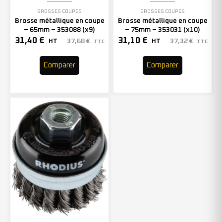
BROSSES COUPES
BROSSES COUPES
Brosse métallique en coupe
Brosse métallique en coupe
– 65mm – 353088 (x9)
– 75mm – 353031 (x10)
31,40
€
31,10
€
37,68
€
37,32
€
HT
HT
TTC
TTC
Comparer
Comparer