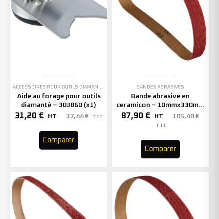
ACCESSOIRES POUR OUTILS DIAMANTÉS
BANDES ABRASIVES
Aide au forage pour outils
Bande abrasive en
diamanté – 303860 (x1)
ceramicon – 10mmx330mm
– Grain 40 – 333001 (x50)
31,20
€
87,90
€
37,44
€
105,48
€
HT
HT
TTC
TTC
Comparer
Comparer