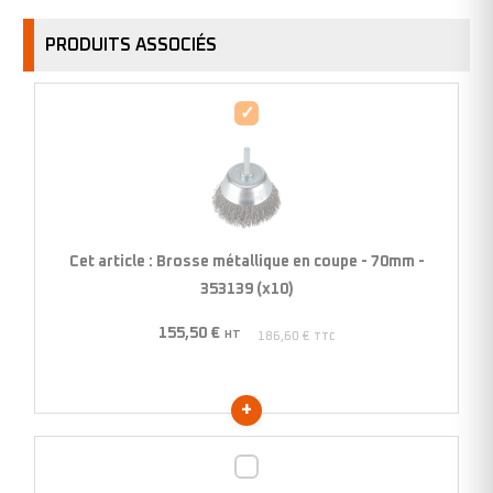
PRODUITS ASSOCIÉS
Brosse
métallique
en
coupe
-
70mm
Cet article :
Brosse métallique en coupe - 70mm -
-
353139 (x10)
353139
155,50
€
(x10)
HT
186,60
€
TTC
Brosse