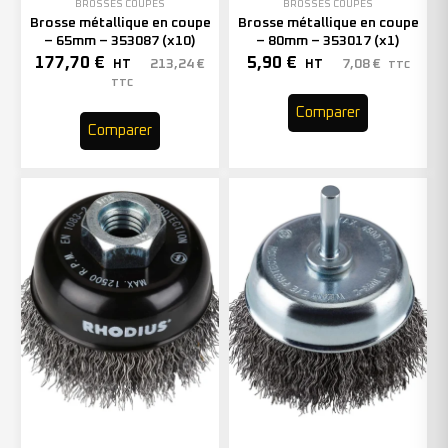
BROSSES COUPES
BROSSES COUPES
Brosse métallique en coupe
Brosse métallique en coupe
– 65mm – 353087 (x10)
– 80mm – 353017 (x1)
177,70
€
5,90
€
213,24
€
7,08
€
HT
HT
TTC
TTC
Comparer
Comparer