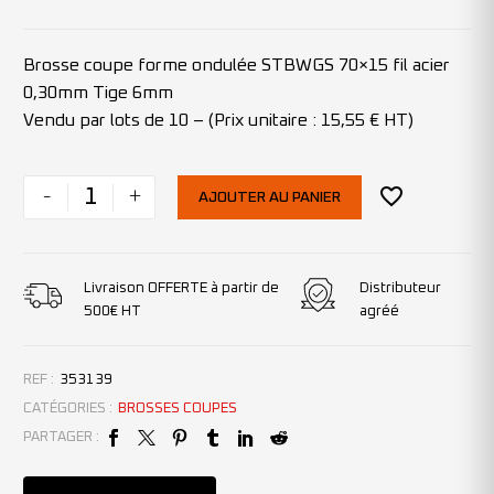
Brosse coupe forme ondulée STBWGS 70×15 fil acier
0,30mm Tige 6mm
Vendu par lots de 10 – (Prix unitaire : 15,55 € HT)
-
+
AJOUTER AU PANIER
Livraison OFFERTE à partir de
Distributeur
500€ HT
agréé
REF :
353139
CATÉGORIES :
BROSSES COUPES
PARTAGER :