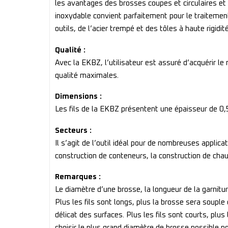
les avantages des brosses coupes et circulaires et 
inoxydable convient parfaitement pour le traitement de
outils, de l’acier trempé et des tôles à haute rigidité
Qualité :
Avec la EKBZ, l’utilisateur est assuré d’acquérir 
qualité maximales.
Dimensions :
Les fils de la EKBZ présentent une épaisseur de 
Secteurs :
Il s’agit de l’outil idéal pour de nombreuses applicat
construction de conteneurs, la construction de chaud
Remarques :
Le diamètre d’une brosse, la longueur de la garnitur
Plus les fils sont longs, plus la brosse sera soupl
délicat des surfaces. Plus les fils sont courts, plus
choisir le plus grand diamètre de brosse possible p