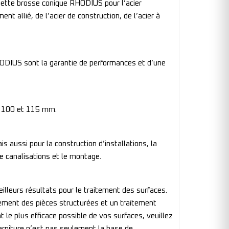
 Cette brosse conique RHODIUS pour l’acier
ent allié, de l’acier de construction, de l’acier à
RHODIUS sont la garantie de performances et d’une
e 100 et 115 mm.
is aussi pour la construction d’installations, la
de canalisations et le montage.
eilleurs résultats pour le traitement des surfaces.
itement des pièces structurées et un traitement
nt le plus efficace possible de vos surfaces, veuillez
garniture n’est pas seulement la base de