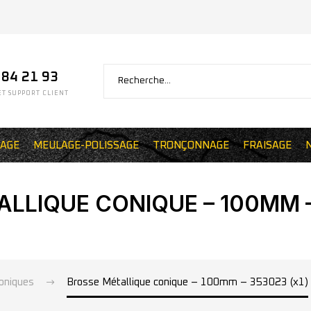
 84 21 93
T SUPPORT CLIENT
AGE
MEULAGE-POLISSAGE
TRONÇONNAGE
FRAISAGE
LLIQUE CONIQUE – 100MM –
oniques
Brosse Métallique conique – 100mm – 353023 (x1)