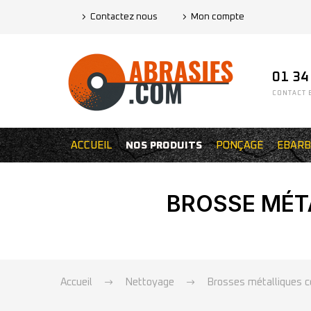
Contactez nous
Mon compte
01 34
CONTACT E
ACCUEIL
NOS PRODUITS
PONÇAGE
EBARB
BROSSE MÉTA
Accueil
Nettoyage
Brosses métalliques c