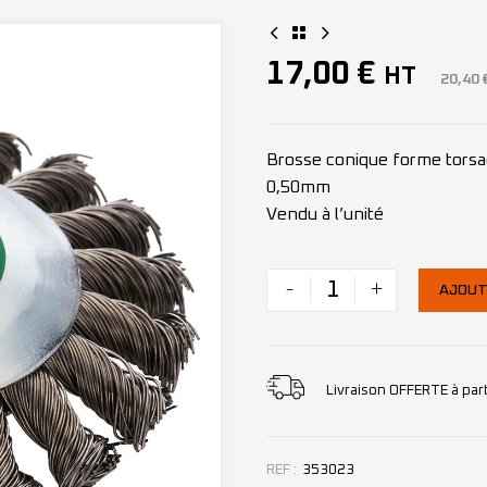
17,00
€
HT
20,40
Brosse conique forme torsad
0,50mm
Vendu à l’unité
-
+
AJOUT
Livraison OFFERTE à par
REF :
353023