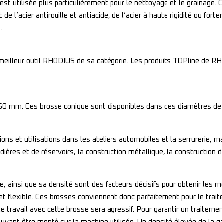
est utilisée plus particulièrement pour le nettoyage et le grainage.
 l’acier antirouille et antiacide, de l’acier à haute rigidité ou fortem
.
le meilleur outil RHODIUS de sa catégorie. Les produits TOPline de 
0,50 mm. Ces brosse conique sont disponibles dans des diamètres d
ions et utilisations dans les ateliers automobiles et la serrurerie, ma
ières et de réservoirs, la construction métallique, la construction 
e, ainsi que sa densité sont des facteurs décisifs pour obtenir les m
e et flexible. Ces brosses conviennent donc parfaitement pour le tra
 le travail avec cette brosse sera agressif. Pour garantir un traiteme
ouvant être monté sur la machine utilisée. Un densité élevée de la 