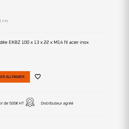
€
TTC
ée EKBZ 100 x 13 x 22 x M14 fil acier inox
ER AU PANIER
tir de 500€ HT
Distributeur agréé