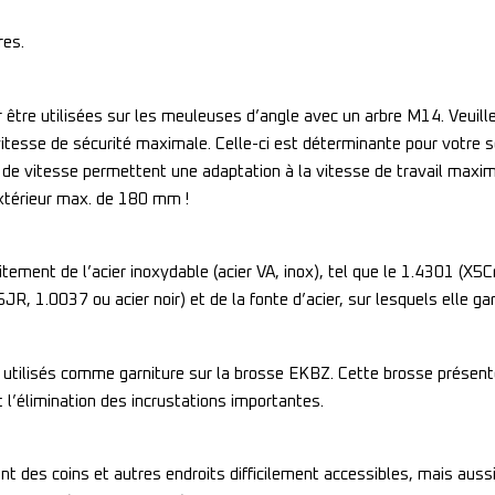
res.
tre utilisées sur les meuleuses d’angle avec un arbre M14. Veuillez
itesse de sécurité maximale. Celle-ci est déterminante pour votre sé
 de vitesse permettent une adaptation à la vitesse de travail max
xtérieur max. de 180 mm !
ement de l’acier inoxydable (acier VA, inox), tel que le 1.4301 (X5C
, 1.0037 ou acier noir) et de la fonte d’acier, sur lesquels elle gara
t utilisés comme garniture sur la brosse EKBZ. Cette brosse présente 
 l’élimination des incrustations importantes.
ent des coins et autres endroits difficilement accessibles, mais aussi