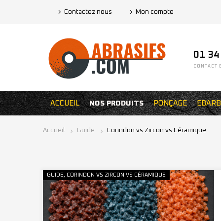
Contactez nous
Mon compte
01 34
CONTACT E
ACCUEIL
NOS PRODUITS
PONÇAGE
EBARB
Accueil
Guide
Corindon vs Zircon vs Céramique
GUIDE
CORINDON VS ZIRCON VS CÉRAMIQUE