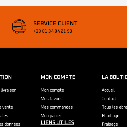
SERVICE CLIENT
+33 01 34 84 21 93
TION
MON COMPTE
LA BOUTI
livraison
Mon compte
Accueil
Mes favoris
Contact
e vente
Mes commandes
Tous les abra
gales
Mon panier
Ebarbage
LIENS UTILES
des données
Fraisage