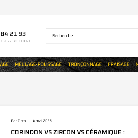
 84 21 93
T SUPPORT CLIENT
AGE
MEULAGE-POLISSAGE
TRONÇONNAGE
FRAISAGE
-
Par Zirco
4 mai 2026
CORINDON VS ZIRCON VS CÉRAMIQUE :