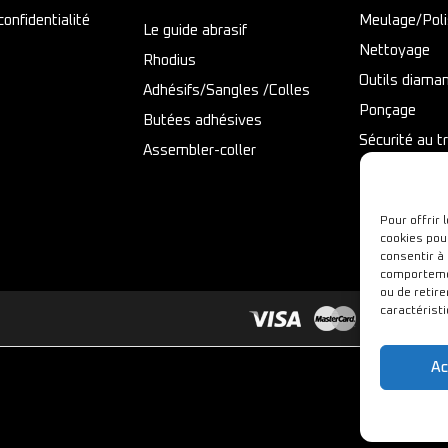
confidentialité
Meulage/Pol
Le guide abrasif
Nettoyage
Rhodius
Outils diama
Adhésifs/Sangles /Colles
Ponçage
Butées adhésives
Sécurité au tr
Assembler-coller
Tronçonnage
Pour offrir 
cookies pou
consentir à
comportemen
ou de retir
caractéristi
Ac