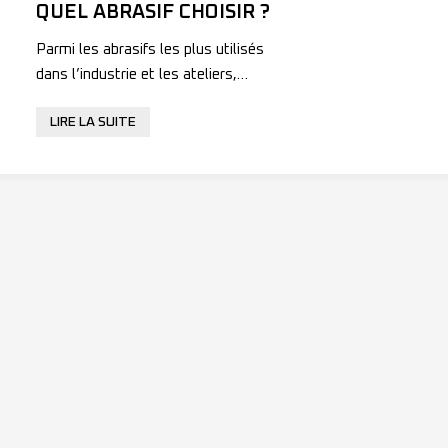
QUEL ABRASIF CHOISIR ?
Parmi les abrasifs les plus utilisés
dans l’industrie et les ateliers,
le
corindon
,
LIRE LA SUITE
le
zircon
et la
céramique
sont les trois grandes références.