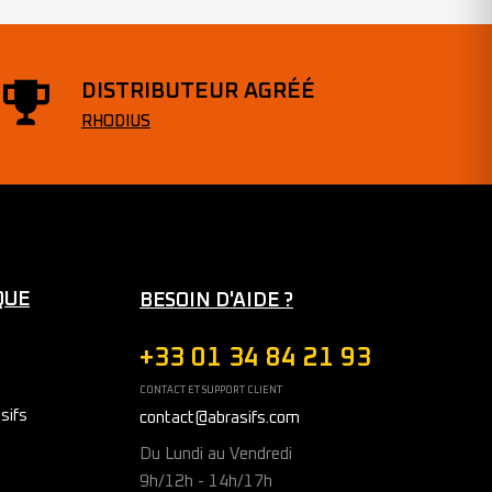
DISTRIBUTEUR AGRÉÉ
RHODIUS
QUE
BESOIN D'AIDE ?
+33 01 34 84 21 93
CONTACT ET SUPPORT CLIENT
sifs
contact@abrasifs.com
Du Lundi au Vendredi
9h/12h - 14h/17h