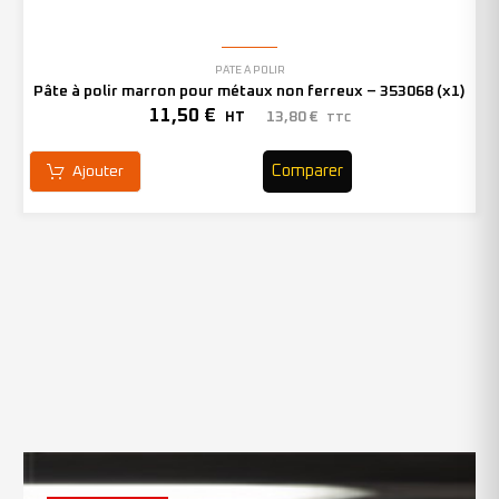
PÂTE À POLIR
Pâte à polir marron pour métaux non ferreux – 353068 (x1)
11,50
€
13,80
€
HT
TTC
Comparer
Ajouter