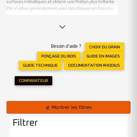
surfaces métalliques et obtenir une finition plus brillante.
Elle s’utilise généralement avec des disques en tissu ou
des polissoirs adaptés.
Elle convient au travail de
l’inox, de l’aluminium, du
laiton et d’autres métaux
, notamment dans les
applications nécessitant une finition esthétique ou
décorative.
Besoin d’aide ?
CHOIX DU GRAIN
CHOISIR LA PÂTE ADAPTÉE AU RÉSULTAT
SOUHAITÉ
PONÇAGE DU BOIS
GUIDE EN IMAGES
Le choix dépend du niveau de finition recherché, qu’il
GUIDE TECHNIQUE
DOCUMENTATION RHODIUS
s’agisse d’un satinage léger ou d’une finition brillante. Une
pâte adaptée permet d’obtenir un résultat homogène et
COMPARATEUR
durable.
UNE SOLUTION ESSENTIELLE POUR LES
FINITIONS BRILLANTES
La pâte à polir est utilisée pour le
lustrage, le polissage
final et l’amélioration de la brillance des surfaces
Montrer les filtres
.
Filtrer