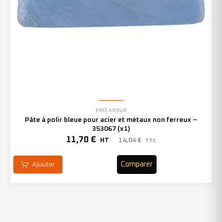
PÂTE À POLIR
Pâte à polir bleue pour acier et métaux non ferreux –
353067 (x1)
11,70
€
14,04
€
HT
TTC
Comparer
Ajouter