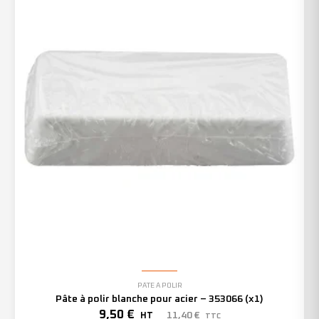
PÂTE À POLIR
Pâte à polir blanche pour acier – 353066 (x1)
9,50
€
11,40
€
HT
TTC